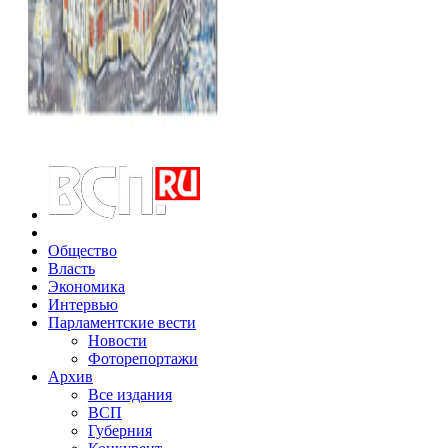
Общество
Власть
Экономика
Интервью
Парламентские вести
Новости
Фоторепортажи
Архив
Все издания
ВСП
Губерния