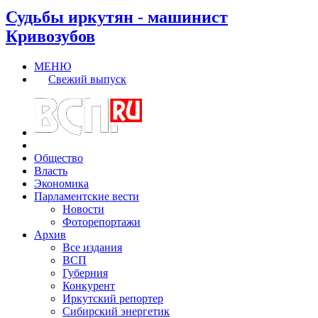
Судьбы иркутян - машинист
Кривозубов
МЕНЮ
Свежий выпуск
Общество
Власть
Экономика
Парламентские вести
Новости
Фоторепортажи
Архив
Все издания
ВСП
Губерния
Конкурент
Иркутский репортер
Сибирский энергетик