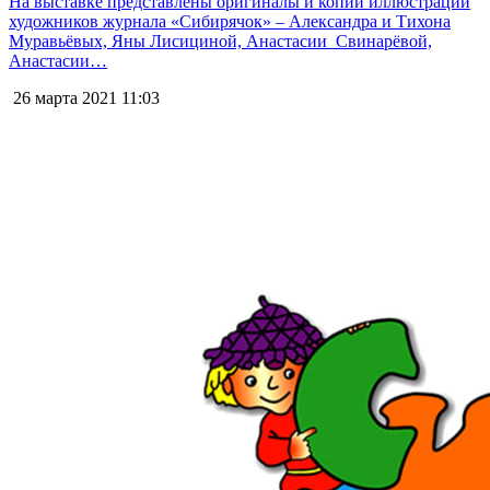
На выставке представлены оригиналы и копии иллюстраций
художников журнала «Сибирячок» – Александра и Тихона
Муравьёвых, Яны Лисициной, Анастасии Свинарёвой,
Анастасии…
26 марта 2021
11:03