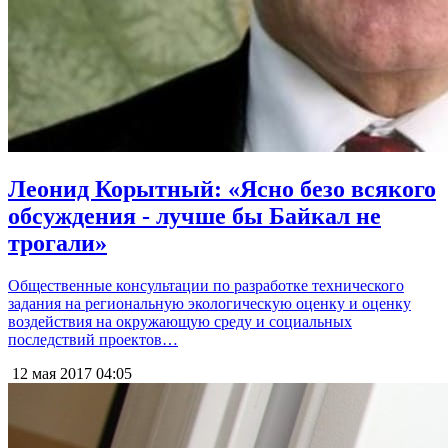
Леонид Корытный: «Ясно безо всякого
обсуждения - лучше бы Байкал не
трогали»
Общественные консультации по разработке технического
задания на региональную экологическую оценку и оценку
воздействия на окружающую среду и социальных
последствий проектов…
12 мая 2017
04:05