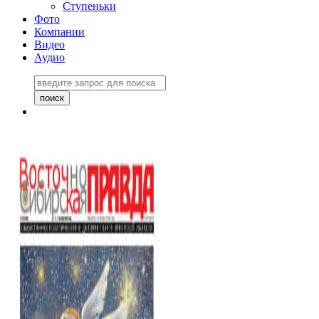
Ступеньки
Фото
Компании
Видео
Аудио
Восточно-Сибирская
правда №27243
06 ноября