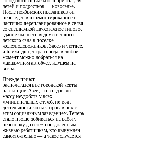
городского социального приюта для
детей и подростков — новоселье.
После ноябрьских праздников он
переведен в отремонтированное и
частично перепланированное в связи
со спецификой двухэтажное типовое
здание бывшего ведомственного
детского сада в поселке
железнодорожников. Здесь и уютнее,
и ближе до центра города, в любой
момент можно добраться на
маршрутном автобусе, идущем на
вокзал.
Прежде приют
располагался вне городской черты
на станции Азей, что создавало
массу неудобств у всех
муниципальных служб, по роду
деятельности контактировавших с
этим социальным заведением. Теперь
стало проще добираться на работу
персоналу да и тем обездоленным
жизнью ребятишкам, кто вынужден
самостоятельно — а такое случается