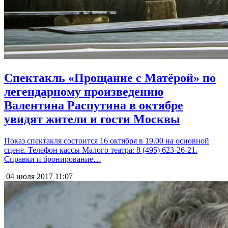
Спектакль «Прощание с Матёрой» по
легендарному произведению
Валентина Распутина в октябре
увидят жители и гости Москвы
Показ спектакля состоится 16 октября в 19.00 на основной
сцене. Телефон кассы Малого театра: 8 (495) 623-26-21.
Справки и бронирование…
04 июля 2017
11:07