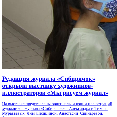
Редакция журнала «Сибирячок»
открыла выставку художников-
иллюстраторов «Мы рисуем журнал»
На выставке представлены оригиналы и копии иллюстраций
художников журнала «Сибирячок» – Александра и Тихона
Муравьёвых, Яны Лисициной, Анастасии Свинарёвой,