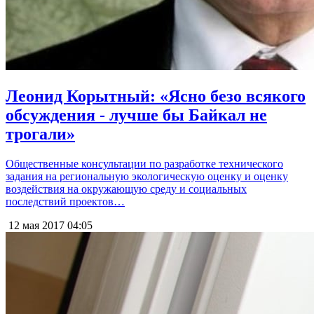
Леонид Корытный: «Ясно безо всякого
обсуждения - лучше бы Байкал не
трогали»
Общественные консультации по разработке технического
задания на региональную экологическую оценку и оценку
воздействия на окружающую среду и социальных
последствий проектов…
12 мая 2017
04:05