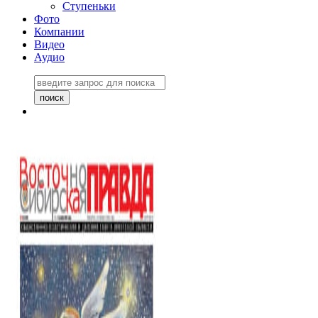
Ступеньки
Фото
Компании
Видео
Аудио
Восточно-Сибирская
правда №27243
06 ноября