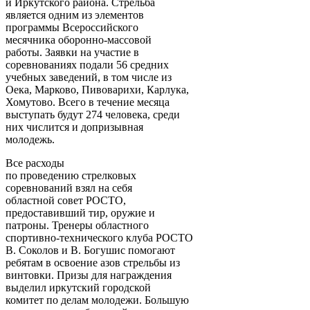
и Иркутского района. Стрельба
является одним из элементов
программы Всероссийского
месячника оборонно-массовой
работы. Заявки на участие в
соревнованиях подали 56 средних
учебных заведений, в том числе из
Оека, Марково, Пивоварихи, Карлука,
Хомутово. Всего в течение месяца
выступать будут 274 человека, среди
них числится и допризывная
молодежь.
Все расходы
по проведению стрелковых
соревнований взял на себя
областной совет РОСТО,
предоставивший тир, оружие и
патроны. Тренеры областного
спортивно-технического клуба РОСТО
В. Соколов и В. Богушис помогают
ребятам в освоение азов стрельбы из
винтовки. Призы для награждения
выделил иркутский городской
комитет по делам молодежи. Большую