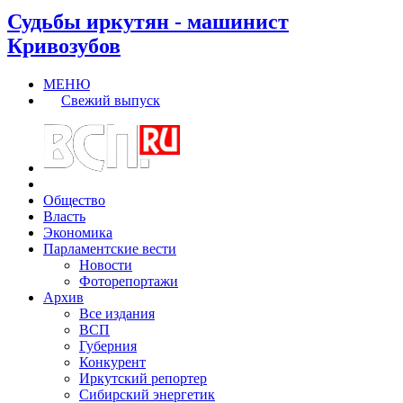
Судьбы иркутян - машинист
Кривозубов
МЕНЮ
Свежий выпуск
Общество
Власть
Экономика
Парламентские вести
Новости
Фоторепортажи
Архив
Все издания
ВСП
Губерния
Конкурент
Иркутский репортер
Сибирский энергетик