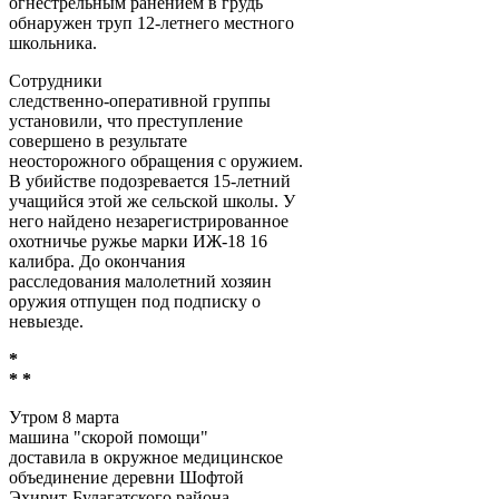
огнестрельным ранением в грудь
обнаружен труп 12-летнего местного
школьника.
Сотрудники
следственно-оперативной группы
установили, что преступление
совершено в результате
неосторожного обращения с оружием.
В убийстве подозревается 15-летний
учащийся этой же сельской школы. У
него найдено незарегистрированное
охотничье ружье марки ИЖ-18 16
калибра. До окончания
расследования малолетний хозяин
оружия отпущен под подписку о
невыезде.
*
* *
Утром 8 марта
машина "скорой помощи"
доставила в окружное медицинское
объединение деревни Шофтой
Эхирит-Булагатского района