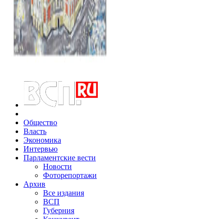
Общество
Власть
Экономика
Интервью
Парламентские вести
Новости
Фоторепортажи
Архив
Все издания
ВСП
Губерния