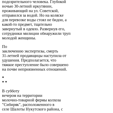
подозрительного человека. Глубокой
ночью 30-летний иркутянин,
проживающий на ул. Советской,
отправился за водой. Но на коляске
для перевозке воды стоял не бидон, а
какой-то предмет, тщательно
завернутый в одеяло. Развернув его,
сотрудники милиции обнаружили труп
молодой женщины.
По
заключению экспертизы, смерть
31-летней продавщицы наступила от
удушения. Предполагается, что
тяжкое преступление было совершено
на почве неприязненных отношений.
*
* *
В субботу
вечером на территории
молочно-товарной фермы колхоза
"Сибиряк", расположенного в
селе Шалоты Нукутского района, с