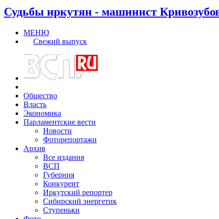
Судьбы иркутян - машинист Кривозубо
МЕНЮ
Свежий выпуск
Общество
Власть
Экономика
Парламентские вести
Новости
Фоторепортажи
Архив
Все издания
ВСП
Губерния
Конкурент
Иркутский репортер
Сибирский энергетик
Ступеньки
Фото