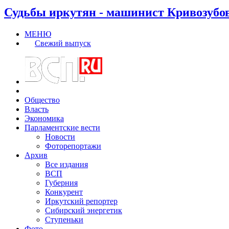
Судьбы иркутян - машинист Кривозубо
МЕНЮ
Свежий выпуск
Общество
Власть
Экономика
Парламентские вести
Новости
Фоторепортажи
Архив
Все издания
ВСП
Губерния
Конкурент
Иркутский репортер
Сибирский энергетик
Ступеньки
Фото