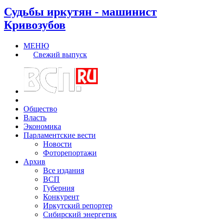
Судьбы иркутян - машинист
Кривозубов
МЕНЮ
Свежий выпуск
Общество
Власть
Экономика
Парламентские вести
Новости
Фоторепортажи
Архив
Все издания
ВСП
Губерния
Конкурент
Иркутский репортер
Сибирский энергетик