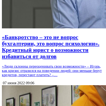
«Банкротство – это не вопрос
бухгалтерии, это вопрос психологии».
Кредитный юрист о возможности
избавиться от долгов
«Люди склонны переоценивать свои возможности» – Игорь,
как кризис отразился на поведении людей: они меньше берут
кредитов, перестают платить? –…
07 июня 2022
09:06