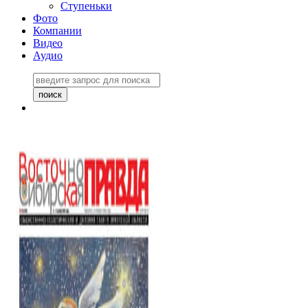
Ступеньки
Фото
Компании
Видео
Аудио
Восточно-Сибирская
правда №27243
06 ноября