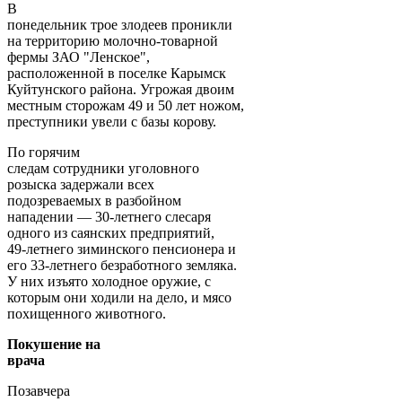
В
понедельник трое злодеев проникли
на территорию молочно-товарной
фермы ЗАО "Ленское",
расположенной в поселке Карымск
Куйтунского района. Угрожая двоим
местным сторожам 49 и 50 лет ножом,
преступники увели с базы корову.
По горячим
следам сотрудники уголовного
розыска задержали всех
подозреваемых в разбойном
нападении — 30-летнего слесаря
одного из саянских предприятий,
49-летнего зиминского пенсионера и
его 33-летнего безработного земляка.
У них изъято холодное оружие, с
которым они ходили на дело, и мясо
похищенного животного.
Покушение на
врача
Позавчера