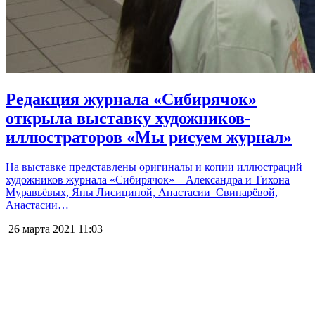
Редакция журнала «Сибирячок»
открыла выставку художников-
иллюстраторов «Мы рисуем журнал»
На выставке представлены оригиналы и копии иллюстраций
художников журнала «Сибирячок» – Александра и Тихона
Муравьёвых, Яны Лисициной, Анастасии Свинарёвой,
Анастасии…
26 марта 2021
11:03