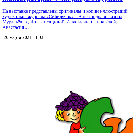
На выставке представлены оригиналы и копии иллюстраций
художников журнала «Сибирячок» – Александра и Тихона
Муравьёвых, Яны Лисициной, Анастасии Свинарёвой,
Анастасии…
26 марта 2021
11:03