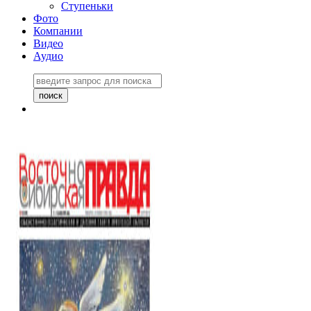
Ступеньки
Фото
Компании
Видео
Аудио
Восточно-Сибирская
правда №27243
06 ноября