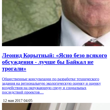
Леонид Корытный: «Ясно безо всякого
обсуждения - лучше бы Байкал не
трогали»
Общественные консультации по разработке технического
задания на региональную экологическую оценку и оценку
воздействия на окружающую среду и социальных
последствий проектов…
12 мая 2017
04:05