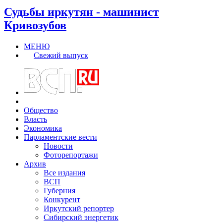
Судьбы иркутян - машинист
Кривозубов
МЕНЮ
Свежий выпуск
Общество
Власть
Экономика
Парламентские вести
Новости
Фоторепортажи
Архив
Все издания
ВСП
Губерния
Конкурент
Иркутский репортер
Сибирский энергетик