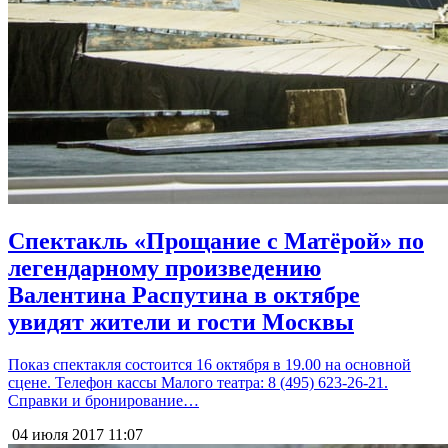
Спектакль «Прощание с Матёрой» по
легендарному произведению
Валентина Распутина в октябре
увидят жители и гости Москвы
Показ спектакля состоится 16 октября в 19.00 на основной
сцене. Телефон кассы Малого театра: 8 (495) 623-26-21.
Справки и бронирование…
04 июля 2017
11:07