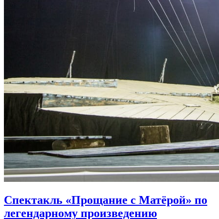
Спектакль «Прощание с Матёрой» по
легендарному произведению