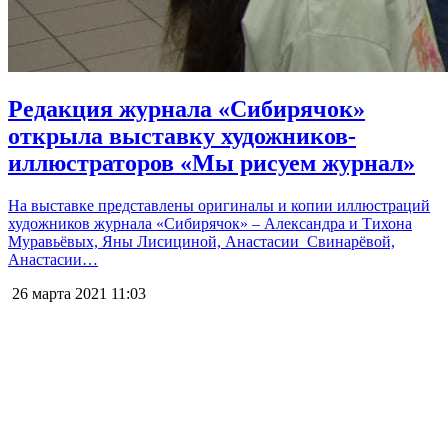
Редакция журнала «Сибирячок»
открыла выставку художников-
иллюстраторов «Мы рисуем журнал»
На выставке представлены оригиналы и копии иллюстраций
художников журнала «Сибирячок» – Александра и Тихона
Муравьёвых, Яны Лисициной, Анастасии Свинарёвой,
Анастасии…
26 марта 2021
11:03