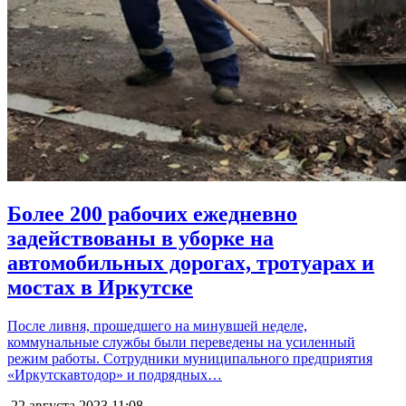
Более 200 рабочих ежедневно
задействованы в уборке на
автомобильных дорогах, тротуарах и
мостах в Иркутске
После ливня, прошедшего на минувшей неделе,
коммунальные службы были переведены на усиленный
режим работы. Сотрудники муниципального предприятия
«Иркутскавтодор» и подрядных…
22 августа 2023
11:08