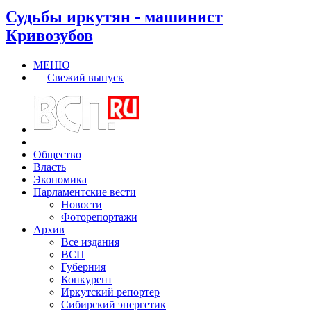
Судьбы иркутян - машинист
Кривозубов
МЕНЮ
Свежий выпуск
Общество
Власть
Экономика
Парламентские вести
Новости
Фоторепортажи
Архив
Все издания
ВСП
Губерния
Конкурент
Иркутский репортер
Сибирский энергетик