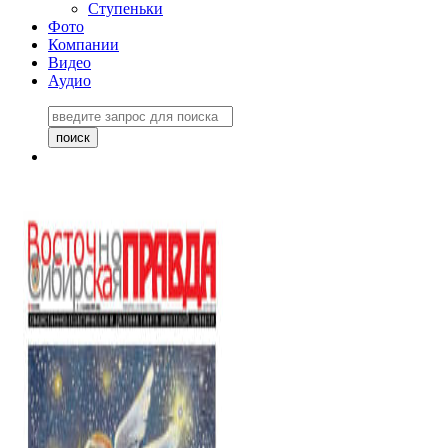
Ступеньки
Фото
Компании
Видео
Аудио
Восточно-Сибирская
правда №27243
06 ноября