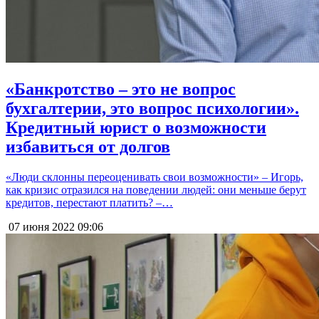
«Банкротство – это не вопрос
бухгалтерии, это вопрос психологии».
Кредитный юрист о возможности
избавиться от долгов
«Люди склонны переоценивать свои возможности» – Игорь,
как кризис отразился на поведении людей: они меньше берут
кредитов, перестают платить? –…
07 июня 2022
09:06