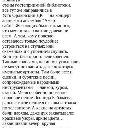
стены гостеприимной библиотеки,
все тут же направились в
Усть-Ордынский ДК — на концерт
агинского ансамбля "Амар
сайн". Желающих было так много,
что мест в зале хватило далеко не
всем. А тем, кому повезло,
оставалось только поудобнее
устроиться на стульях или
скамейках и с упоением слушать.
Концерт был просто великолепен.
Такими голосами, какие мы услышали,
не могут похвастать даже некоторые
именитые артисты. Там было все: и
сценки, и бурятские песни,
сопровождаемые народными
инструментами — чанзой, хуром,
ятагой. Меня особенно поразило
горловое пение Леонида Бабалаева,
раньше такое пение я слышыла только
по телевизору. А какие на артистах
были наряды, даже дух захватывало:
красивые узоры, яркие цвета…
Заканчивали вечер, вручая