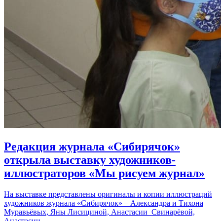
Редакция журнала «Сибирячок»
открыла выставку художников-
иллюстраторов «Мы рисуем журнал»
На выставке представлены оригиналы и копии иллюстраций
художников журнала «Сибирячок» – Александра и Тихона
Муравьёвых, Яны Лисициной, Анастасии Свинарёвой,
Анастасии…