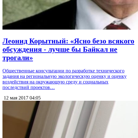
Леонид Корытный: «Ясно безо всякого
обсуждения - лучше бы Байкал не
трогали»
Общественные консультации по разработке технического
задания на региональную экологическую оценку и оценку
воздействия на окружающую среду и социальных
последствий проектов…
12 мая 2017
04:05