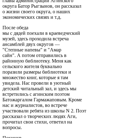
главы администрации Агинского
округа Батор Рыгзынов, он рассказал
о жизни своего округа, о наших
экономических связях и т.д.
После обеда
мы с дядей поехали в краеведческий
музей, здесь проходила встреча
ансамблей двух округов —
"Степные напевы" и "Амар
сайн". А потом отправились в
районную библиотеку. Меня как
сельского жителя буквально
поразили размеры библиотеки и
множество книг, которые я там
увидела. Нас провели в уютный
детский читальный зал, и здесь мы
встретились с агинским поэтом
Батожаргалом Гармажаповым. Кроме
нас и журналистов, во встрече
участвовали ребята из школы N 2. Поэт
рассказал о творческих людях Аги,
прочитал свои стихи, ответил на
вопросы.
Покинув