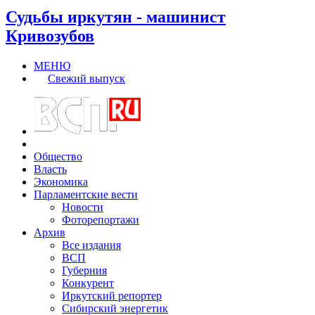
Судьбы иркутян - машинист
Кривозубов
МЕНЮ
Свежий выпуск
Общество
Власть
Экономика
Парламентские вести
Новости
Фоторепортажи
Архив
Все издания
ВСП
Губерния
Конкурент
Иркутский репортер
Сибирский энергетик