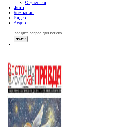
Ступеньки
Фото
Компании
Видео
Аудио
Восточно-Сибирская
правда №27243
06 ноября