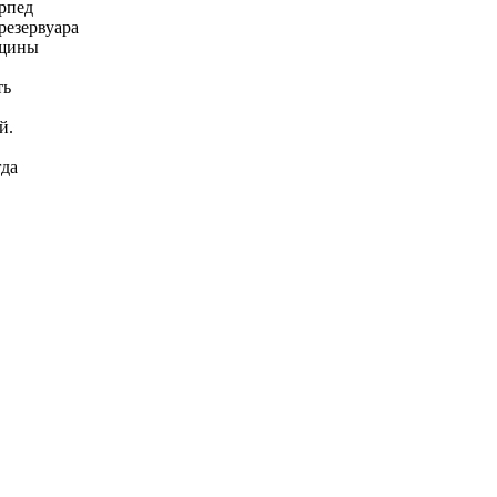
орпед
резервуара
ещины
ть
й.
гда