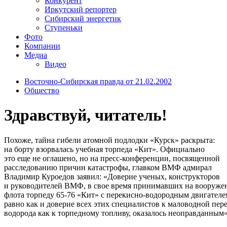
Конкурент
Иркутский репортер
Сибирский энергетик
Ступеньки
Фото
Компании
Медиа
Видео
Восточно-Сибирская правда от 21.02.2002
Общество
Здравствуй, читатель!
Похоже, тайна гибели атомной подлодки «Курск» раскрыта:
на борту взорвалась учебная торпеда «Кит». Официально
это еще не оглашено, но на пресс-конференции, посвященной
расследованию причин катастрофы, главком ВМФ адмирал
Владимир Куроедов заявил: «Доверие ученых, конструкторов
и руководителей ВМФ, в свое время принимавших на вооруже
флота торпеду 65-76 «Кит» с перекисно-водородным двигателе
равно как и доверие всех этих специалистов к маловодной пер
водорода как к торпедному топливу, оказалось неоправданным»