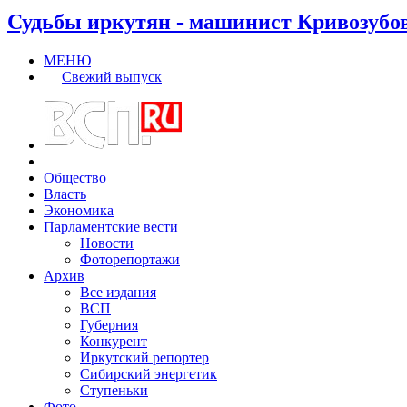
Судьбы иркутян - машинист Кривозубо
МЕНЮ
Свежий выпуск
Общество
Власть
Экономика
Парламентские вести
Новости
Фоторепортажи
Архив
Все издания
ВСП
Губерния
Конкурент
Иркутский репортер
Сибирский энергетик
Ступеньки
Фото