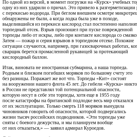
По одной из версий, в момент погрузки на «Курск» учебных т
одну из них ударили о причал. Это привело к разгерметизации 
с перекисью водорода. При беглом внешнем осмотре микротр
обнаружены не были, а когда лодка была уже в походе,
выделившийся из перекиси кислород стал постепенно наполня
торпедный отсек. Взрыв произошел при пуске поврежденной
торпеды либо от искры, либо при контакте кислорода со смазко
Затем — пожар и серия взрывов в торпедном отсеке. Похожие
ситуации случаются, например, при газосварочных работах, ко
сварщик берется промасленной рукавицей за протекающий
кислородный баллон.
Итак, виновата не иностранная субмарина, а наша торпеда.
Родным и близким погибших моряков по большому счету это
без разницы. Поражает же вот что. Торпеды «Кит» состоят
на вооружении нашего флота 45 лет. До гибели «Курска» никто
в России не представлял той потенциальной опасности,
которую несут в себе эти торпеды, хотя еще в 1955 году
после катастрофы на британской подлодке весь мир отказался
от их эксплуатации. Только смерть 118 моряков вынудила
чиновников говорить об опасности, которой подвергались
жизни тысяч российских подводников. «Эти торпеды уже
сняты с боевого дежурства, и мы планируем вообще
от них отказаться,» — заявил адмирал Куроедов.