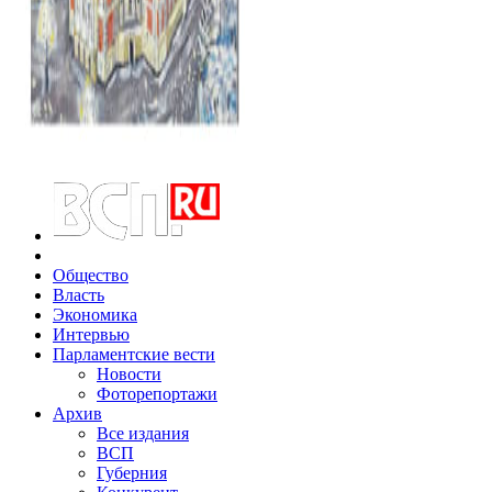
Общество
Власть
Экономика
Интервью
Парламентские вести
Новости
Фоторепортажи
Архив
Все издания
ВСП
Губерния