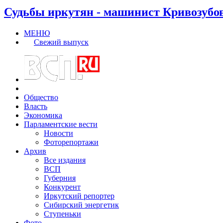
Судьбы иркутян - машинист Кривозубо
МЕНЮ
Свежий выпуск
Общество
Власть
Экономика
Парламентские вести
Новости
Фоторепортажи
Архив
Все издания
ВСП
Губерния
Конкурент
Иркутский репортер
Сибирский энергетик
Ступеньки
Фото