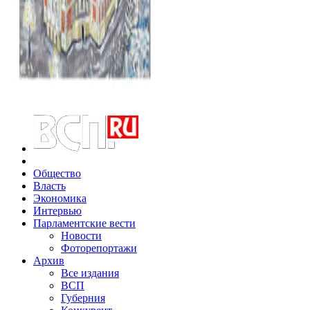
Общество
Власть
Экономика
Интервью
Парламентские вести
Новости
Фоторепортажи
Архив
Все издания
ВСП
Губерния