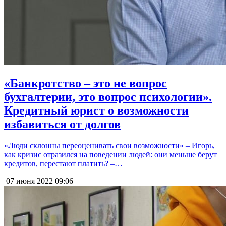
«Банкротство – это не вопрос
бухгалтерии, это вопрос психологии».
Кредитный юрист о возможности
избавиться от долгов
«Люди склонны переоценивать свои возможности» – Игорь,
как кризис отразился на поведении людей: они меньше берут
кредитов, перестают платить? –…
07 июня 2022
09:06