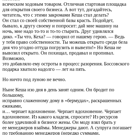
всяческим ходовым товаром. Отличная стартовая площадка
для открытия своего бизнеса. А вот тут, догадайтесь,
читатель, что с этими закромами Кеша стал делать?
Он стал со своей собственной базы красть. Подойдет,
бывало, к другу своему и попросит: дай мне машину на
ночь, мне надо то-то и то-то стырить. Друг удивлялся
дико. «Ты что, Кеха? — говорил от нашему герою. — Ведь
у тебя право собственности. Ты можешь открыто среди бела
дня что угодно оттуда погрузить и вывезти!» Но Кеша не
вывозил открыто. Он похищал, продавал и пропивал.
Возможно,
это добавляло ему остроты в процесс разорения. Боссовского
подарка хватило надолго — лет на пять.
Но ничто под луною не вечно.
Ныне Кеша изо дня в день занят одним. Он бродит по
большому,
исправно слаженному дому в «бермудах», раскрашенных
ежиками,
и… черпает вдохновение. Черпает вдохновение. Черпает
вдохновение. Из какого кладезя, спросите? Из ресурсов
более удачливой в бизнесе жены. Он моду взял брать у
ее менеджеров взаймы. Менеджеры дают. А супруга погашает
по требованию менеджеров (нередко суммами,