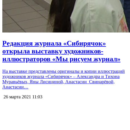
Редакция журнала «Сибирячок»
открыла выставку художников-
иллюстраторов «Мы рисуем журнал»
На выставке представлены оригиналы и копии иллюстраций
художников журнала «Сибирячок» – Александра и Тихона
Муравьёвых, Яны Лисициной, Анастасии Свинарёвой,
Анастасии…
26 марта 2021
11:03