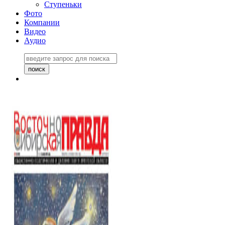
Ступеньки
Фото
Компании
Видео
Аудио
Восточно-Сибирская
правда №27243
06 ноября