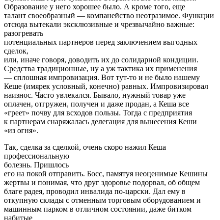
Образование у него хорошее было. А кроме того, еще
талант своеобразный — компанейство неотразимое. Функции
отсюда вытекали эксклюзивные и чрезвычайно важные:
разогревать
потенциальных партнеров перед заключением выгодных
сделок,
или, иначе говоря, доводить их до солидарной кондиции.
Средства традиционные, ну а уж тактика их применения
— сплошная импровизация. Вот тут-то и не было нашему
Кеше (имярек условный, конечно) равных. Импровизировал
наизнос. Часто увлекался. Бывало, нужный товар уже
оплачен, отгружен, получен и даже продан, а Кеша все
«греет» почву для всходов пользы. Тогда с предприятия
к партнерам снаряжалась делегация для вынесения Кеши
«из огня».
Так, сделка за сделкой, очень скоро нажил Кеша
профессиональную
болезнь. Пришлось
его на покой отправить. Босс, памятуя неоценимые Кешины
жертвы и понимая, что друг здоровье подорвал, об общем
благе радея, проводил инвалида по-царски. Дал ему в
откупную склады с отменным торговым оборудованием и
машинным парком в отличном состоянии, даже битком
набитые