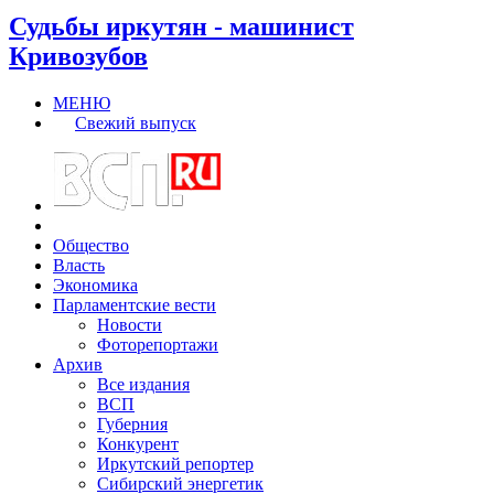
Судьбы иркутян - машинист
Кривозубов
МЕНЮ
Свежий выпуск
Общество
Власть
Экономика
Парламентские вести
Новости
Фоторепортажи
Архив
Все издания
ВСП
Губерния
Конкурент
Иркутский репортер
Сибирский энергетик