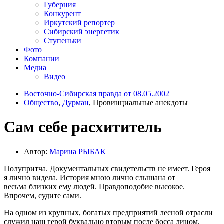
Губерния
Конкурент
Иркутский репортер
Сибирский энергетик
Ступеньки
Фото
Компании
Медиа
Видео
Восточно-Сибирская правда от 08.05.2002
Общество
,
Дурман
, Провинциальные анекдоты
Сам себе расхититель
Автор:
Марина РЫБАК
Полупритча. Документальных свидетельств не имеет. Героя
я лично видела. История мною лично слышана от
весьма близких ему людей. Правдоподобие высокое.
Впрочем, судите сами.
На одном из крупных, богатых предприятий лесной отрасли
служил наш герой буквально вторым после босса лицом.