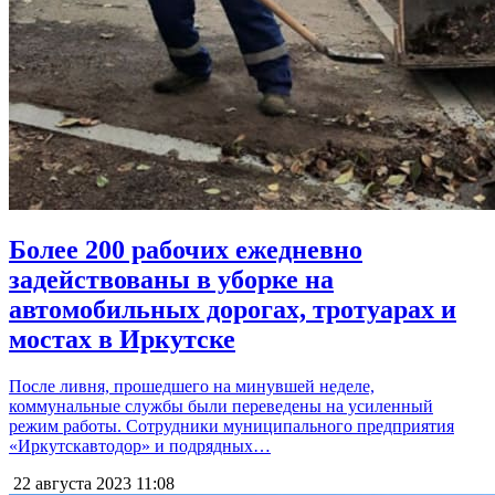
Более 200 рабочих ежедневно
задействованы в уборке на
автомобильных дорогах, тротуарах и
мостах в Иркутске
После ливня, прошедшего на минувшей неделе,
коммунальные службы были переведены на усиленный
режим работы. Сотрудники муниципального предприятия
«Иркутскавтодор» и подрядных…
22 августа 2023
11:08