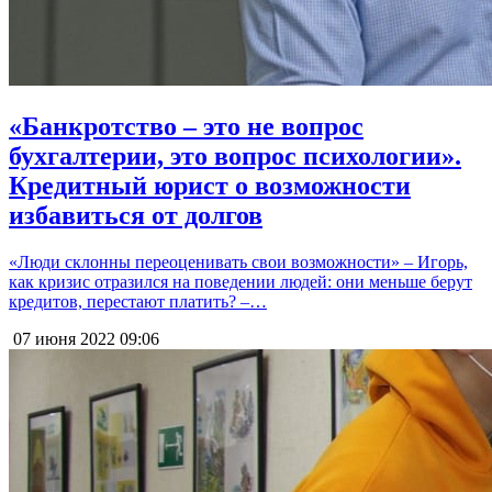
«Банкротство – это не вопрос
бухгалтерии, это вопрос психологии».
Кредитный юрист о возможности
избавиться от долгов
«Люди склонны переоценивать свои возможности» – Игорь,
как кризис отразился на поведении людей: они меньше берут
кредитов, перестают платить? –…
07 июня 2022
09:06