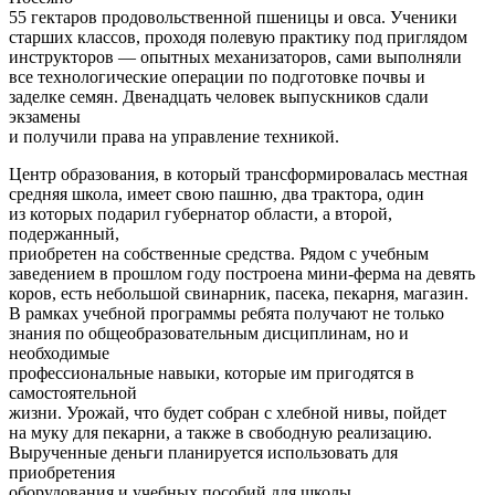
55 гектаров продовольственной пшеницы и овса. Ученики
старших классов, проходя полевую практику под приглядом
инструкторов — опытных механизаторов, сами выполняли
все технологические операции по подготовке почвы и
заделке семян. Двенадцать человек выпускников сдали
экзамены
и получили права на управление техникой.
Центр образования, в который трансформировалась местная
средняя школа, имеет свою пашню, два трактора, один
из которых подарил губернатор области, а второй,
подержанный,
приобретен на собственные средства. Рядом с учебным
заведением в прошлом году построена мини-ферма на девять
коров, есть небольшой свинарник, пасека, пекарня, магазин.
В рамках учебной программы ребята получают не только
знания по общеобразовательным дисциплинам, но и
необходимые
профессиональные навыки, которые им пригодятся в
самостоятельной
жизни. Урожай, что будет собран с хлебной нивы, пойдет
на муку для пекарни, а также в свободную реализацию.
Вырученные деньги планируется использовать для
приобретения
оборудования и учебных пособий для школы.