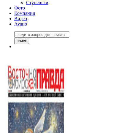
Ступеньки
Фото
Компании
Видео
Аудио
Восточно-Сибирская
правда №27243
06 ноября