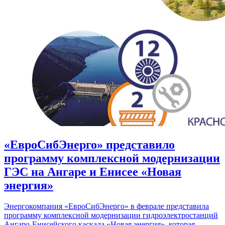
«ЕвроСибЭнерго» представило
программу комплексной модернизации
ГЭС на Ангаре и Енисее «Новая
энергия»
Энергокомпания «ЕвроСибЭнерго» в феврале представила
программу комплексной модернизации гидроэлектростанций
Ангаро-Енисейского каскада «Новая энергия», которая