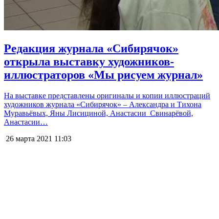
Редакция журнала «Сибирячок»
открыла выставку художников-
иллюстраторов «Мы рисуем журнал»
На выставке представлены оригиналы и копии иллюстраций
художников журнала «Сибирячок» – Александра и Тихона
Муравьёвых, Яны Лисициной, Анастасии Свинарёвой,
Анастасии…
26 марта 2021
11:03