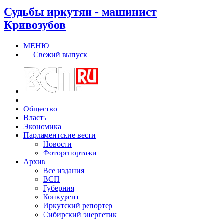
Судьбы иркутян - машинист
Кривозубов
МЕНЮ
Свежий выпуск
Общество
Власть
Экономика
Парламентские вести
Новости
Фоторепортажи
Архив
Все издания
ВСП
Губерния
Конкурент
Иркутский репортер
Сибирский энергетик