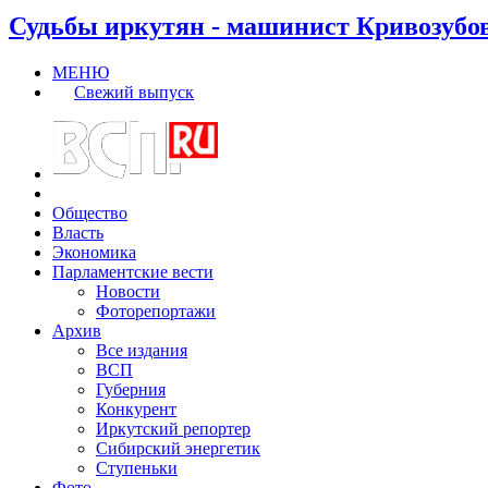
Судьбы иркутян - машинист Кривозубо
МЕНЮ
Свежий выпуск
Общество
Власть
Экономика
Парламентские вести
Новости
Фоторепортажи
Архив
Все издания
ВСП
Губерния
Конкурент
Иркутский репортер
Сибирский энергетик
Ступеньки
Фото