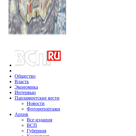
Общество
Власть
Экономика
Интервью
Парламентские вести
Новости
Фоторепортажи
Архив
Все издания
ВСП
Губерния