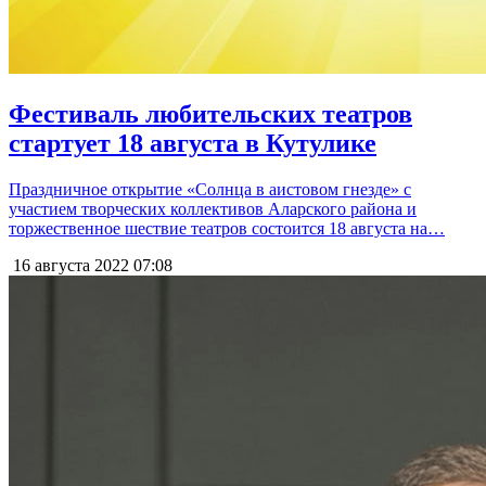
Фестиваль любительских театров
стартует 18 августа в Кутулике
Праздничное открытие «Солнца в аистовом гнезде» с
участием творческих коллективов Аларского района и
торжественное шествие театров состоится 18 августа на…
16 августа 2022
07:08