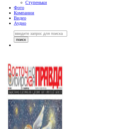
Ступеньки
Фото
Компании
Видео
Аудио
Восточно-Сибирская
правда №27243
06 ноября