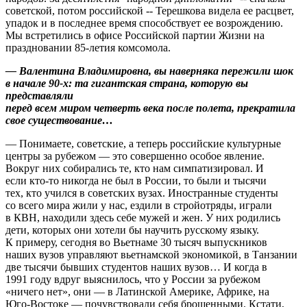
советской, потом российской -- Терешкова видела ее расцвет,
упадок и в последнее время способствует ее возрождению.
Мы встретились в офисе Российской партии Жизни на
праздновании 85-летия комсомола.
— Валентина Владимировна, вы наверняка пережили шок
в начале 90-х: та гигантская страна, которую вы
представляли
перед всем миром четверть века после полета, прекратила
свое существование…
— Понимаете, советские, а теперь российские культурные
центры за рубежом — это совершенно особое явление.
Вокруг них собирались те, кто нам симпатизировал. И
если кто-то никогда не был в России, то были и тысячи
тех, кто учился в советских вузах. Иностранные студенты
со всего мира жили у нас, ездили в стройотряды, играли
в КВН, находили здесь себе мужей и жен. У них родились
дети, которых они хотели бы научить русскому языку.
К примеру, сегодня во Вьетнаме 30 тысяч выпускников
наших вузов управляют вьетнамской экономикой, в Танзании
две тысячи бывших студентов наших вузов… И когда в
1991 году вдруг выяснилось, что у России за рубежом
«ничего нет», они — в Латинской Америке, Африке, на
Юго-Востоке — почувствовали себя брошенными. Кстати,