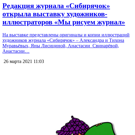
Редакция журнала «Сибирячок»
открыла выставку художников-
иллюстраторов «Мы рисуем журнал»
На выставке представлены оригиналы и копии иллюстраций
художников журнала «Сибирячок» – Александра и Тихона
Муравьёвых, Яны Лисициной, Анастасии Свинарёвой,
Анастасии…
26 марта 2021
11:03