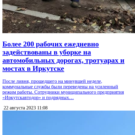
Более 200 рабочих ежедневно
задействованы в уборке на
автомобильных дорогах, тротуарах и
мостах в Иркутске
После ливня, прошедшего на минувшей неделе,
коммунальные службы были переведены на усиленный
режим работы. Сотрудники муниципального предприятия
«Иркутскавтодор» и подрядных…
22 августа 2023
11:08