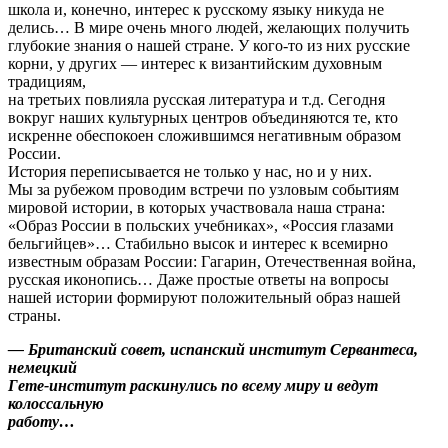
школа и, конечно, интерес к русскому языку никуда не
делись… В мире очень много людей, желающих получить
глубокие знания о нашей стране. У кого-то из них русские
корни, у других — интерес к византийским духовным
традициям,
на третьих повлияла русская литература и т.д. Сегодня
вокруг наших культурных центров объединяются те, кто
искренне обеспокоен сложившимся негативным образом
России.
История переписывается не только у нас, но и у них.
Мы за рубежом проводим встречи по узловым событиям
мировой истории, в которых участвовала наша страна:
«Образ России в польских учебниках», «Россия глазами
бельгийцев»… Стабильно высок и интерес к всемирно
известным образам России: Гагарин, Отечественная война,
русская иконопись… Даже простые ответы на вопросы
нашей истории формируют положительный образ нашей
страны.
— Британский совет, испанский институт Сервантеса,
немецкий
Гете-институт раскинулись по всему миру и ведут
колоссальную
работу…