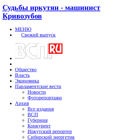
Судьбы иркутян - машинист
Кривозубов
МЕНЮ
Свежий выпуск
Общество
Власть
Экономика
Парламентские вести
Новости
Фоторепортажи
Архив
Все издания
ВСП
Губерния
Конкурент
Иркутский репортер
Сибирский энергетик