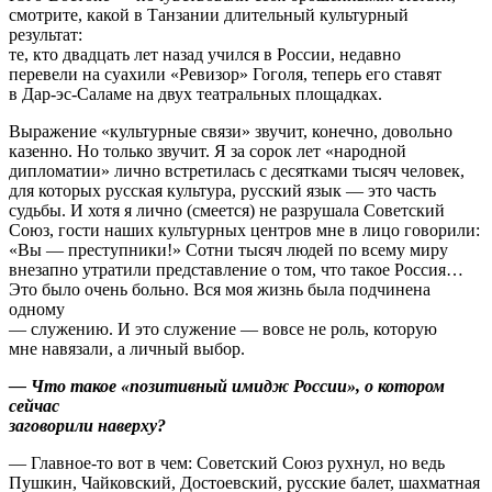
смотрите, какой в Танзании длительный культурный
результат:
те, кто двадцать лет назад учился в России, недавно
перевели на суахили «Ревизор» Гоголя, теперь его ставят
в Дар-эс-Саламе на двух театральных площадках.
Выражение «культурные связи» звучит, конечно, довольно
казенно. Но только звучит. Я за сорок лет «народной
дипломатии» лично встретилась с десятками тысяч человек,
для которых русская культура, русский язык — это часть
судьбы. И хотя я лично (смеется) не разрушала Советский
Союз, гости наших культурных центров мне в лицо говорили:
«Вы — преступники!» Сотни тысяч людей по всему миру
внезапно утратили представление о том, что такое Россия…
Это было очень больно. Вся моя жизнь была подчинена
одному
— служению. И это служение — вовсе не роль, которую
мне навязали, а личный выбор.
— Что такое «позитивный имидж России», о котором
сейчас
заговорили наверху?
— Главное-то вот в чем: Советский Союз рухнул, но ведь
Пушкин, Чайковский, Достоевский, русские балет, шахматная