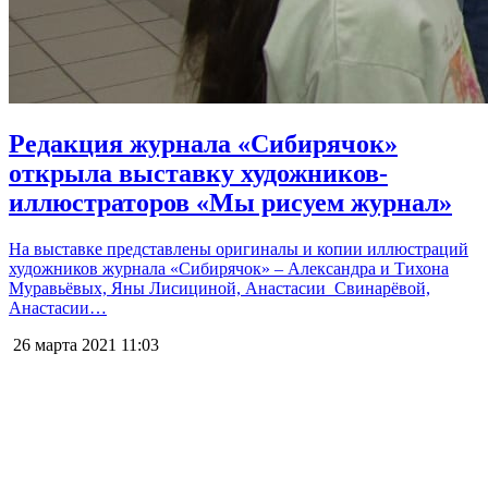
Редакция журнала «Сибирячок»
открыла выставку художников-
иллюстраторов «Мы рисуем журнал»
На выставке представлены оригиналы и копии иллюстраций
художников журнала «Сибирячок» – Александра и Тихона
Муравьёвых, Яны Лисициной, Анастасии Свинарёвой,
Анастасии…
26 марта 2021
11:03