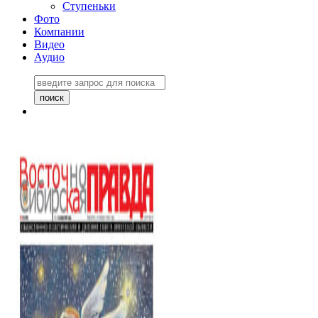
Ступеньки
Фото
Компании
Видео
Аудио
Восточно-Сибирская
правда №27243
06 ноября