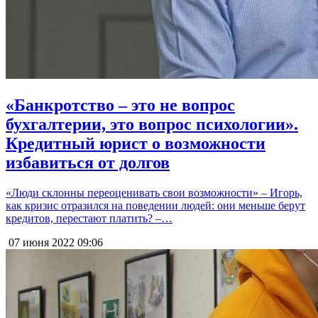
«Банкротство – это не вопрос
бухгалтерии, это вопрос психологии».
Кредитный юрист о возможности
избавиться от долгов
«Люди склонны переоценивать свои возможности» – Игорь,
как кризис отразился на поведении людей: они меньше берут
кредитов, перестают платить? –…
07 июня 2022
09:06