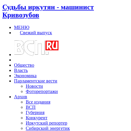
Судьбы иркутян - машинист
Кривозубов
МЕНЮ
Свежий выпуск
Общество
Власть
Экономика
Парламентские вести
Новости
Фоторепортажи
Архив
Все издания
ВСП
Губерния
Конкурент
Иркутский репортер
Сибирский энергетик