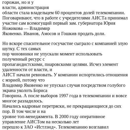
горожан, но и у
власти, администрация
области стала владельцем 60 процентов долей телекомпании.
Поговаривают, что в работе с учредителями АИСТа принимал
участие сам всемогущий первый зам. губернатора Юрия
Ножикова — Владимир
Яковенко. Иванов, Амосов и Гошкив продать доли.
Но вскоре спасительное госучастие сыграло с компанией злую
шутку. С тех самых
пор чиновники не упускали момент использовать
полученный ресурс с
пропагандистскими, пиаровскими целями. Исчез элемент
удаленности от власти, и
АИСТ начали ревновать. У компании испортились отношения
с мэрией, потому что
Владимир Яковенко не упускал случая посредством голубого
экрана уколоть Бориса
Говорина. А после выборов 1997 года в телекомпании и вовсе
многое разладилось.
Начались кадровые перетряски, не прекращающиеся до сих
пор. В том числе и на
уровне топ-менеджмента. В 2000 году оперативное
управление АИСТом на несколько лет
перешло к ЗАО «Истлэнд». Телекомпанию возглавил