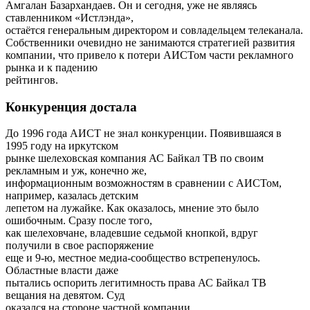
Амгалан Базархандаев. Он и сегодня, уже не являясь
ставленником «Истлэнда»,
остаётся генеральным директором и совладельцем телеканала.
Собственники очевидно не занимаются стратегией развития
компании, что привело к потери АИСТом части рекламного
рынка и к падению
рейтингов.
Конкуренция достала
До 1996 года АИСТ не знал конкуренции. Появившаяся в
1995 году на иркутском
рынке шелеховская компания АС Байкал ТВ по своим
рекламным и уж, конечно же,
информационным возможностям в сравнении с АИСТом,
например, казалась детским
лепетом на лужайке. Как оказалось, мнение это было
ошибочным. Сразу после того,
как шелеховчане, владевшие седьмой кнопкой, вдруг
получили в свое распоряжение
еще и 9-ю, местное медиа-сообщество встрепенулось.
Областные власти даже
пытались оспорить легитимность права АС Байкал ТВ
вещания на девятом. Суд
оказался на стороне частной компании.