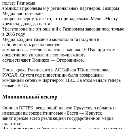
пользу Газпрома
возникли проблемы и у региональных партнеров. Газпром-
Медиа настоятельно
попросил вернуть все то, что принадлежало Медиа-Мосту —
кредиты, доли, до цента.
Урегулирование отношений с Газпромом завершилось только
в 2005 году.
Медиа-холдинг газового монополиста получил в
собственность региональную
компанию — сетевого партнера канала «НТВ», при этом
оперативное управление ею по-прежнему
осуществляют Тюников — Огородников.
После краха Гусинского в АС Байкал ТВинвестировал
РУСАЛ. Спустя год инвестиции были возвращены
компанией сетевым партнёром ТВС. На этом канале теперь
вещает НТС.
Монопольный вектор
Филиал ВГТРК, вещающий на всю Иркутскую область и
имеющий высокорейтинговые «Вести — Иркутск
занят прежде всего реализацией государственной медиа-
политики.
Что касается медиа-бизнеса, достаточно взглянуть на отчеты