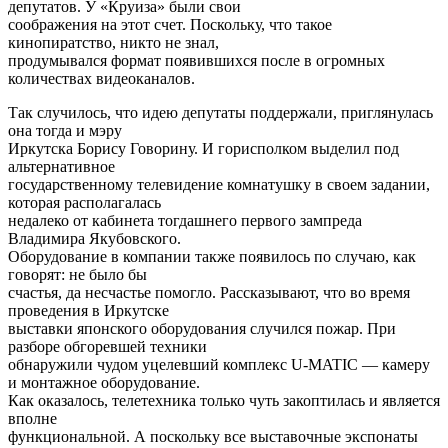
депутатов. У «Круиза» были свои
соображения на этот счет. Поскольку, что такое
кинопиратство, никто не знал,
продумывался формат появившихся после в огромных
количествах видеоканалов.
Так случилось, что идею депутаты поддержали, приглянулась
она тогда и мэру
Иркутска Борису Говорину. И горисполком выделил под
альтернативное
государственному телевидение комнатушку в своем задании,
которая располагалась
недалеко от кабинета тогдашнего первого зампреда
Владимира Якубовского.
Оборудование в компании также появилось по случаю, как
говорят: не было бы
счастья, да несчастье помогло. Рассказывают, что во время
проведения в Иркутске
выставки японского оборудования случился пожар. При
разборе обгоревшей техники
обнаружили чудом уцелевший комплекс U-MATIC — камеру
и монтажное оборудование.
Как оказалось, телетехника только чуть закоптилась и является
вполне
функциональной. А поскольку все выставочные экспонаты