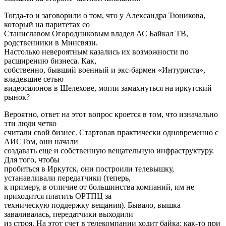
Тогда-то и заговорили о том, что у Александра Тюникова,
который на паритетах со
Станиславом Огородниковым владел АС Байкал ТВ,
родственники в Минсвязи.
Настолько невероятным казались их возможности по
расширению бизнеса. Как,
собственно, бывший военный и экс-бармен «Интуриста»,
владевшие сетью
видеосалонов в Шелехове, могли замахнуться на иркутский
рынок?
Вероятно, ответ на этот вопрос кроется в том, что изначально
эти люди четко
считали свой бизнес. Стартовав практически одновременно с
АИСТом, они начали
создавать еще и собственную вещательную инфраструктуру.
Для того, чтобы
пробиться в Иркутск, они построили телевышку,
устанавливали передатчики (теперь,
к примеру, в отличие от большинства компаний, им не
приходится платить ОРТПЦ за
техническую поддержку вещания). Бывало, вышка
заваливалась, передатчики выходили
из строя. На этот счет в телекомпании ходит байка: как-то при