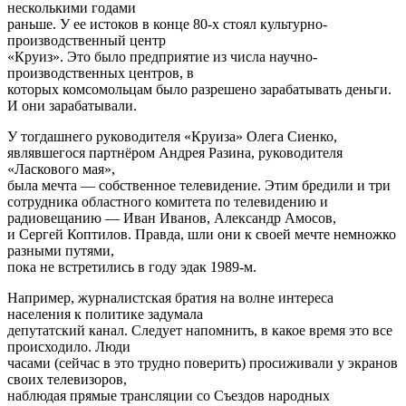
несколькими годами
раньше. У ее истоков в конце 80-х стоял культурно-
производственный центр
«Круиз». Это было предприятие из числа научно-
производственных центров, в
которых комсомольцам было разрешено зарабатывать деньги.
И они зарабатывали.
У тогдашнего руководителя «Круиза» Олега Сиенко,
являвшегося партнёром Андрея Разина, руководителя
«Ласкового мая»,
была мечта — собственное телевидение. Этим бредили и три
сотрудника областного комитета по телевидению и
радиовещанию — Иван Иванов, Александр Амосов,
и Сергей Коптилов. Правда, шли они к своей мечте немножко
разными путями,
пока не встретились в году эдак 1989-м.
Например, журналистская братия на волне интереса
населения к политике задумала
депутатский канал. Следует напомнить, в какое время это все
происходило. Люди
часами (сейчас в это трудно поверить) просиживали у экранов
своих телевизоров,
наблюдая прямые трансляции со Съездов народных