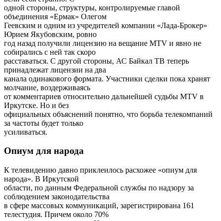
одной стороны, структуры, контролируемые главой
объединения «Ермак» Олегом
Геевским и одним из учредителей компании «Лада-Брокер»
Юрием Якубовским, ровно
год назад получили лицензию на вещание MTV и явно не
собирались с ней так скоро
расставаться. С другой стороны, АС Байкал ТВ теперь
принадлежат лицензии на два
канала одинакового формата. Участники сделки пока хранят
молчание, воздерживаясь
от комментариев относительно дальнейшей судьбы MTV в
Иркутске. Но и без
официальных объяснений понятно, что борьба телекомпаний
за частоты будет только
усиливаться.
Опиум для народа
К телевидению давно приклеилось расхожее «опиум для
народа». В Иркутской
области, по данным Федеральной службы по надзору за
соблюдением законодательства
в сфере массовых коммуникаций, зарегистрирована 161
телестудия. Причем около 70%