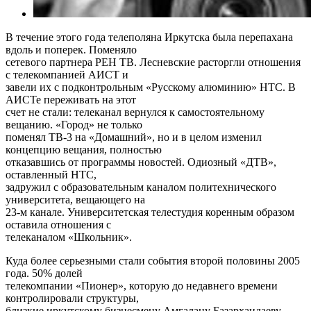
В течение этого года телеполяна Иркутска была перепахана
вдоль и поперек. Поменяло
сетевого партнера РЕН ТВ. Лесневские расторгли отношения
с телекомпанией АИСТ и
завели их с подконтрольным «Русскому алюминию» НТС. В
АИСТе переживать на этот
счет не стали: телеканал вернулся к самостоятельному
вещанию. «Город» не только
поменял ТВ-3 на «Домашний», но и в целом изменил
концепцию вещания, полностью
отказавшись от программы новостей. Одиозный «ДТВ»,
оставленный НТС,
задружил с образовательным каналом политехнического
университета, вещающего на
23-м канале. Университетская телестудия коренным образом
оставила отношения с
телеканалом «Школьник».
Куда более серьезными стали события второй половины 2005
года. 50% долей
телекомпании «Пионер», которую до недавнего времени
контролировали структуры,
близкие иркутскому бизнесмену Амгалану Базархандаеву