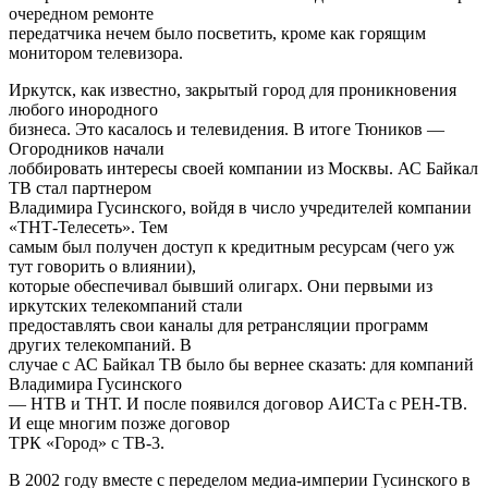
очередном ремонте
передатчика нечем было посветить, кроме как горящим
монитором телевизора.
Иркутск, как известно, закрытый город для проникновения
любого инородного
бизнеса. Это касалось и телевидения. В итоге Тюников —
Огородников начали
лоббировать интересы своей компании из Москвы. АС Байкал
ТВ стал партнером
Владимира Гусинского, войдя в число учредителей компании
«ТНТ-Телесеть». Тем
самым был получен доступ к кредитным ресурсам (чего уж
тут говорить о влиянии),
которые обеспечивал бывший олигарх. Они первыми из
иркутских телекомпаний стали
предоставлять свои каналы для ретрансляции программ
других телекомпаний. В
случае с АС Байкал ТВ было бы вернее сказать: для компаний
Владимира Гусинского
— НТВ и ТНТ. И после появился договор АИСТа с РЕН-ТВ.
И еще многим позже договор
ТРК «Город» с ТВ-3.
В 2002 году вместе с переделом медиа-империи Гусинского в