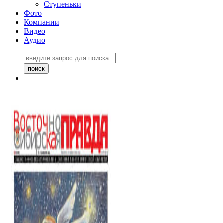
Ступеньки
Фото
Компании
Видео
Аудио
Восточно-Сибирская
правда №27243
06 ноября