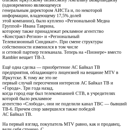
(одновременно являющемуся
генеральным директором АИСТа и, по некоторой
информации, владеющему 17,5% долей
этой компании), было куплено «Региональной Медиа
Группой» Ивана Таврина,
которому также принадлежат рекламное агентство
«Констракт-Регион» и «Региональный
Телевизионный Синдикат». При смене структуры
собственности изменился в том числе
и сетевой партнер телеканала. Теперь на «Пионере» вместо
Rambler вещает ТВ-3.
Ещё одна сделка — приобретение АС Байкал ТВ
предприятия, обладающего лицензией на вещание MTV в
Иркутске. К тому же это не
первый случай пересечения интересов АС Байкал ТВ и
«Города». Три года назад,
когда город еще был телекомпанией СТВ, в учредителях
которой было рекламное
агентство «Слобода», они не поделили канал ТВС — бывший
ТВ-6. Причем спор завершился также победой
АС Байкал ТВ.
На первый взгляд, покупатель MTV равно, как и продавец,
вели себя странно. С