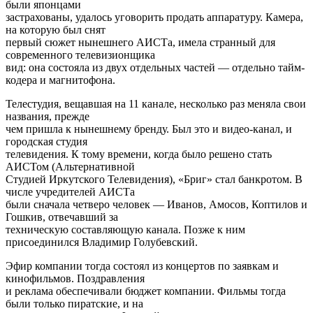
были японцами
застрахованы, удалось уговорить продать аппаратуру. Камера,
на которую был снят
первый сюжет нынешнего АИСТа, имела странный для
современного телевизионщика
вид: она состояла из двух отдельных частей — отдельно тайм-
кодера и магнитофона.
Телестудия, вещавшая на 11 канале, несколько раз меняла свои
названия, прежде
чем пришла к нынешнему бренду. Был это и видео-канал, и
городская студия
телевидения. К тому времени, когда было решено стать
АИСТом (Альтернативной
Студией Иркутского Телевидения), «Бриг» стал банкротом. В
числе учредителей АИСТа
были сначала четверо человек — Иванов, Амосов, Коптилов и
Гошкив, отвечавший за
техническую составляющую канала. Позже к ним
присоединился Владимир Голубевский.
Эфир компании тогда состоял из концертов по заявкам и
кинофильмов. Поздравления
и реклама обеспечивали бюджет компании. Фильмы тогда
были только пиратские, и на