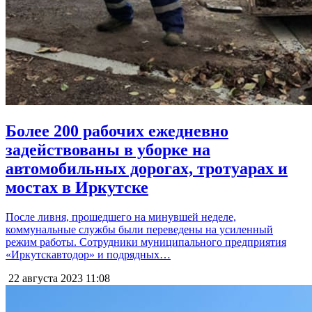
Более 200 рабочих ежедневно
задействованы в уборке на
автомобильных дорогах, тротуарах и
мостах в Иркутске
После ливня, прошедшего на минувшей неделе,
коммунальные службы были переведены на усиленный
режим работы. Сотрудники муниципального предприятия
«Иркутскавтодор» и подрядных…
22 августа 2023
11:08