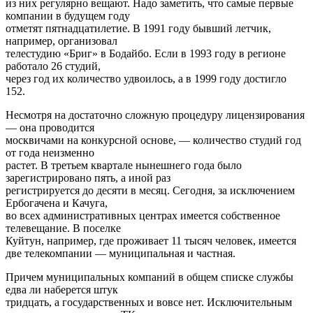
из них регулярно вещают. Надо заметить, что самые первые
компании в будущем году
отметят пятнадцатилетие. В 1991 году бывший летчик,
например, организовал
телестудию «Бриг» в Бодайбо. Если в 1993 году в регионе
работало 26 студий,
через год их количество удвоилось, а в 1999 году достигло
152.
Несмотря на достаточно сложную процедуру лицензирования
— она проводится
москвичами на конкурсной основе, — количество студий год
от года неизменно
растет. В третьем квартале нынешнего года было
зарегистрировано пять, а иной раз
регистрируется до десяти в месяц. Сегодня, за исключением
Ербогачена и Качуга,
во всех административных центрах имеется собственное
телевещание. В поселке
Куйтун, например, где проживает 11 тысяч человек, имеется
две телекомпании — муниципальная и частная.
Причем муниципальных компаний в общем списке службы
едва ли наберется штук
тридцать, а государственных и вовсе нет. Исключительным