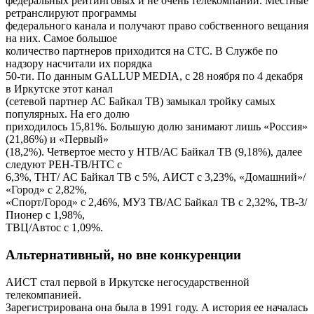
федеральных рейтинговых и не очень телекомпаний. Местные
ретранслируют программы
федерального канала и получают право собственного вещания
на них. Самое большое
количество партнеров приходится на СТС. В Службе по
надзору насчитали их порядка
50-ти. По данным GALLUP MEDIA, с 28 ноября по 4 декабря
в Иркутске этот канал
(сетевой партнер АС Байкал ТВ) замыкал тройку самых
популярных. На его долю
приходилось 15,81%. Большую долю занимают лишь «Россия»
(21,86%) и «Первый»
(18,2%). Четвертое место у НТВ/АС Байкал ТВ (9,18%), далее
следуют РЕН-ТВ/НТС с
6,3%, ТНТ/ АС Байкал ТВ с 5%, АИСТ с 3,23%, «Домашний»/
«Город» с 2,82%,
«Спорт/Город» с 2,46%, МУЗ ТВ/АС Байкал ТВ с 2,32%, ТВ-3/
Пионер с 1,98%,
ТВЦ/Автос с 1,09%.
Альтернативный, но вне конкуренции
АИСТ стал первой в Иркутске негосударственной
телекомпанией.
Зарегистрирована она была в 1991 году. А история ее началась