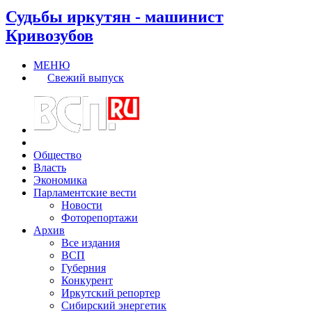
Судьбы иркутян - машинист
Кривозубов
МЕНЮ
Свежий выпуск
Общество
Власть
Экономика
Парламентские вести
Новости
Фоторепортажи
Архив
Все издания
ВСП
Губерния
Конкурент
Иркутский репортер
Сибирский энергетик