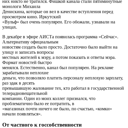
них никто не тратился. Фишкой канала стали пятиминутные
монологи Михаила
Денискина, которые он вел в качестве вступления перед
просмотром кино. Иркутский
«Вульф» был очень популярен. Его обожали, узнавали на
улицах.
В декабре в эфире АИСТа появилась программа «Сейчас».
Альтернативу официальным
новостям создать было просто. Достаточно было выйти на
улицу и записать вопросы
местных жителей к мэру, а потом показать и ответы мэра.
Формат новостей быстро
менялся. Естественно, канал был популярен. На рекламе
зарабатывали неплохие
деньги, что позволяло платить персоналу неплохую зарплату,
раз эдак в десять
превышавшую жалование тех, кто работал в государственной
телерадиовещательной
компании. Один из моих коллег признался, что
проблематично было ее потратить, в
«магазинах почти ничего не было, по счастью, «комки»
начали появляться».
От частного к госсобственности