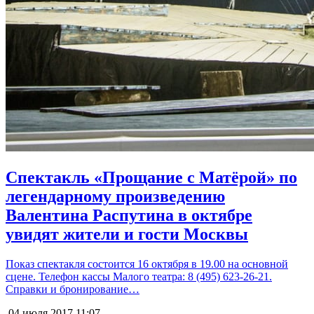
Спектакль «Прощание с Матёрой» по
легендарному произведению
Валентина Распутина в октябре
увидят жители и гости Москвы
Показ спектакля состоится 16 октября в 19.00 на основной
сцене. Телефон кассы Малого театра: 8 (495) 623-26-21.
Справки и бронирование…
04 июля 2017
11:07