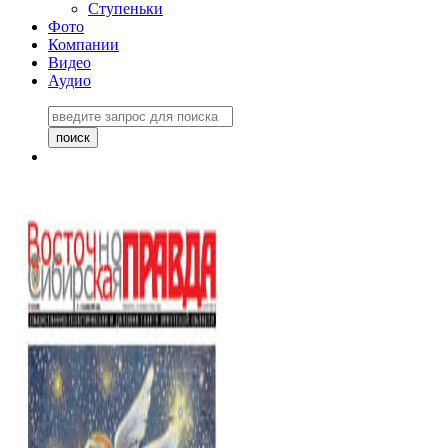
Ступеньки
Фото
Компании
Видео
Аудио
Восточно-Сибирская
правда №27243
06 ноября