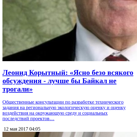
Леонид Корытный: «Ясно безо всякого
обсуждения - лучше бы Байкал не
трогали»
Общественные консультации по разработке технического
задания на региональную экологическую оценку и оценку
воздействия на окружающую среду и социальных
последствий проектов…
12 мая 2017
04:05