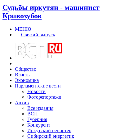
Судьбы иркутян - машинист
Кривозубов
МЕНЮ
Свежий выпуск
Общество
Власть
Экономика
Парламентские вести
Новости
Фоторепортажи
Архив
Все издания
ВСП
Губерния
Конкурент
Иркутский репортер
Сибирский энергетик