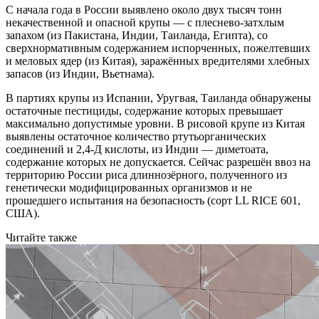
С начала года в России выявлено около двух тысяч тонн
некачественной и опасной крупы — с плеснево-затхлым
запахом (из Пакистана, Индии, Таиланда, Египта), со
сверхнормативным содержанием испорченных, пожелтевших
и меловых ядер (из Китая), заражённых вредителями хлебных
запасов (из Индии, Вьетнама).
В партиях крупы из Испании, Уругвая, Таиланда обнаружены
остаточные пестициды, содержание которых превышает
максимально допустимые уровни. В рисовой крупе из Китая
выявлены остаточное количество ртутьорганических
соединений и 2,4-Д кислоты, из Индии — диметоата,
содержание которых не допускается. Сейчас разрешён ввоз на
территорию России риса длиннозёрного, полученного из
генетически модифицированных организмов и не
прошедшего испытания на безопасность (сорт LL RICE 601,
США).
Читайте также