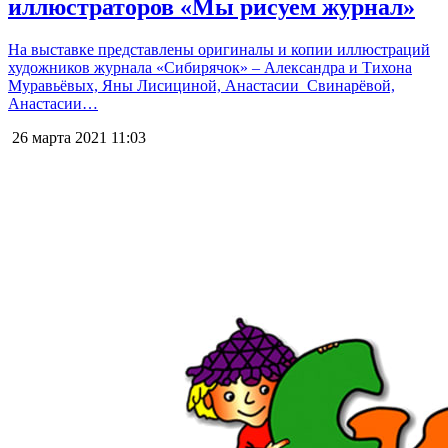
иллюстраторов «Мы рисуем журнал»
На выставке представлены оригиналы и копии иллюстраций
художников журнала «Сибирячок» – Александра и Тихона
Муравьёвых, Яны Лисициной, Анастасии Свинарёвой,
Анастасии…
26 марта 2021
11:03