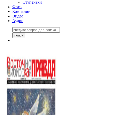
Ступеньки
Фото
Компании
Видео
Аудио
Восточно-Сибирская
правда №27243
06 ноября