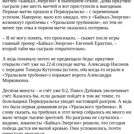
матчей «Байкал-Энергии» в нынешнем сезоне. Дома иркутяне
сыграли уже шесть матчей и вот приступили к выездным.
Первые матчи прошли в Первоуральске – с переменным
успехом. Наверное, мало кто ожидал, что у «Байкал-Энергии»
возникнут проблемы с «Уральским трубником», но тем не
менее три очка в первом матче оказались потеряны.
– Я не могу понять, что произошло, – скажет после игры
главный тренер «Байкал-Энергии» Евгений Ерахтин, –
второй тайм мы сыграли отвратительно.
А ведь поначалу ничто не предвещало беды: иркутяне
открыли счёт уже на 22-й секунде матча. Александр Насонов
с передачи Тимура Кутупова (кстати, оба когда-то играли в
«Уральском трубнике») поражает ворота Александра
Морковкина.
Десятая минута – и счёт уже 0:2, Павел Дубовик увеличивает
счёт. Казалось бы, если дальше пойдёт в том же темпе, то
болельщики Первоуральска увидят настоящий разгром. А ведь
это была первая домашняя игра «Уральского трубника». К
слову сказать, на трибунах в этот вечер собралось ни много ни
мало четыре тысячи зрителей. Но разгрома не случилось –
видимо, хоккеисты «Байкал-Энергии» решили, что сегодня
победа дастся им малой кровью. Они успокоились, почти
перестали двигаться.