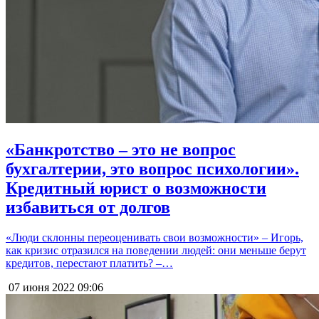
«Банкротство – это не вопрос
бухгалтерии, это вопрос психологии».
Кредитный юрист о возможности
избавиться от долгов
«Люди склонны переоценивать свои возможности» – Игорь,
как кризис отразился на поведении людей: они меньше берут
кредитов, перестают платить? –…
07 июня 2022
09:06