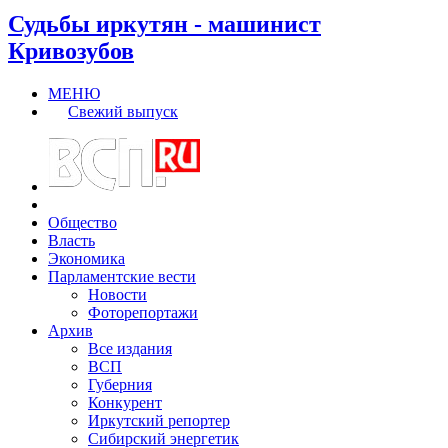
Судьбы иркутян - машинист
Кривозубов
МЕНЮ
Свежий выпуск
Общество
Власть
Экономика
Парламентские вести
Новости
Фоторепортажи
Архив
Все издания
ВСП
Губерния
Конкурент
Иркутский репортер
Сибирский энергетик