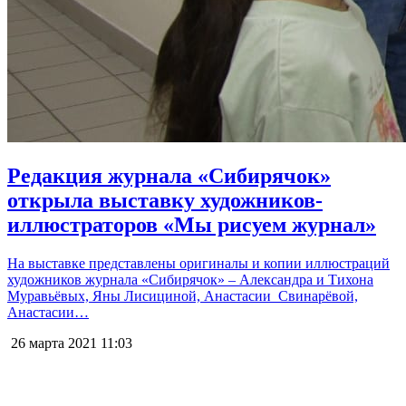
Редакция журнала «Сибирячок»
открыла выставку художников-
иллюстраторов «Мы рисуем журнал»
На выставке представлены оригиналы и копии иллюстраций
художников журнала «Сибирячок» – Александра и Тихона
Муравьёвых, Яны Лисициной, Анастасии Свинарёвой,
Анастасии…
26 марта 2021
11:03