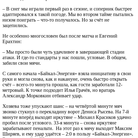
– В снег мы играли первый раз в сезоне, и соперник быстрее
адаптировался к такой погоде. Мы во втором тайме пытались
низом поиграть – что-то получалось. Но за счёт не
зацепились.
Не особенно многословен был после матча и Евгений
Ерахтин:
– Мы просто были чуть удачливее в завершающей стадии
атаки. И где-то стандарты у нас пошли, угловые. В общем,
забили свои мячи.
С самого начала «Байкал-Энергия» взяла инициативу в свои
руки и могла снова, как и накануне, очень быстро открыть
счёт – всего-то минута прошла, как гости заработали 12-
метровый. К точке подходит Илья Грачёв, но вратарь
Александр Морковкин отбивает удар.
Хозяева тоже упускают шанс – на четвёртой минуте мяч
звонко стукнул о перекладину ворот Дениса Рысева. На 7-й
минуте вперёд выходят иркутяне – Михаил Красиков удачно
пробил после углового. 33-я минута – снова иркутяне
зарабатывают пенальти. На этот раз к мячу выходит Максим
Ширяев, и ему удар удаётся – 2:0 в пользу «Байкал-Энергии».