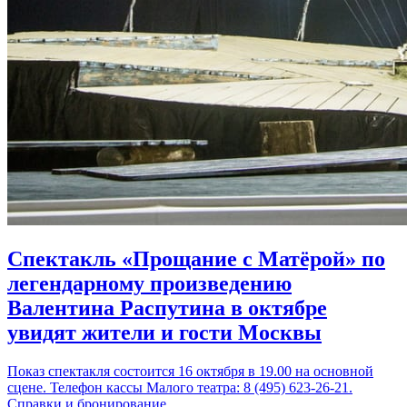
Спектакль «Прощание с Матёрой» по
легендарному произведению
Валентина Распутина в октябре
увидят жители и гости Москвы
Показ спектакля состоится 16 октября в 19.00 на основной
сцене. Телефон кассы Малого театра: 8 (495) 623-26-21.
Справки и бронирование…