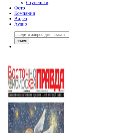
Ступеньки
Фото
Компании
Видео
Аудио
Восточно-Сибирская
правда №27243
06 ноября