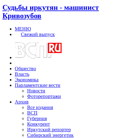
Судьбы иркутян - машинист
Кривозубов
МЕНЮ
Свежий выпуск
Общество
Власть
Экономика
Парламентские вести
Новости
Фоторепортажи
Архив
Все издания
ВСП
Губерния
Конкурент
Иркутский репортер
Сибирский энергетик