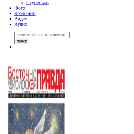
Ступеньки
Фото
Компании
Видео
Аудио
Восточно-Сибирская
правда №27243
06 ноября