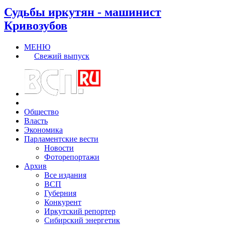
Судьбы иркутян - машинист
Кривозубов
МЕНЮ
Свежий выпуск
Общество
Власть
Экономика
Парламентские вести
Новости
Фоторепортажи
Архив
Все издания
ВСП
Губерния
Конкурент
Иркутский репортер
Сибирский энергетик