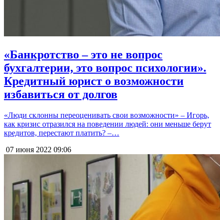
«Банкротство – это не вопрос
бухгалтерии, это вопрос психологии».
Кредитный юрист о возможности
избавиться от долгов
«Люди склонны переоценивать свои возможности» – Игорь,
как кризис отразился на поведении людей: они меньше берут
кредитов, перестают платить? –…
07 июня 2022
09:06