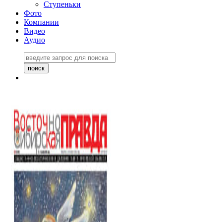
Ступеньки
Фото
Компании
Видео
Аудио
Восточно-Сибирская
правда №27243
06 ноября