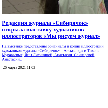
Редакция журнала «Сибирячок»
открыла выставку художников-
иллюстраторов «Мы рисуем журнал»
На выставке представлены оригиналы и копии иллюстраций
художников журнала «Сибирячок» – Александра и Тихона
Муравьёвых, Яны Лисициной, Анастасии Свинарёвой,
Анастасии…
26 марта 2021
11:03