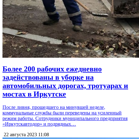
Более 200 рабочих ежедневно
задействованы в уборке на
автомобильных дорогах, тротуарах и
мостах в Иркутске
После ливня, прошедшего на минувшей неделе,
коммунальные службы были переведены на усиленный
режим работы. Сотрудники муниципального предприятия
«Иркутскавтодор» и подрядных…
22 августа 2023
11:08