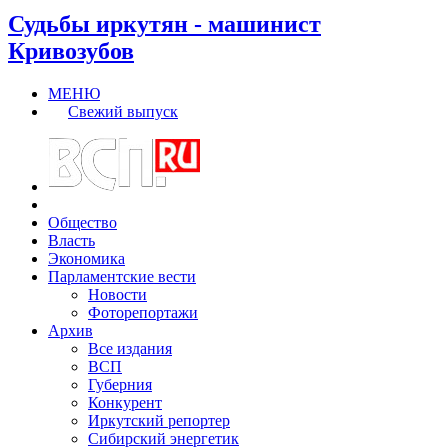
Судьбы иркутян - машинист
Кривозубов
МЕНЮ
Свежий выпуск
Общество
Власть
Экономика
Парламентские вести
Новости
Фоторепортажи
Архив
Все издания
ВСП
Губерния
Конкурент
Иркутский репортер
Сибирский энергетик