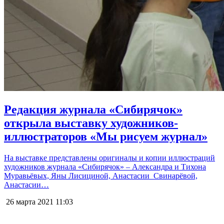
Редакция журнала «Сибирячок»
открыла выставку художников-
иллюстраторов «Мы рисуем журнал»
На выставке представлены оригиналы и копии иллюстраций
художников журнала «Сибирячок» – Александра и Тихона
Муравьёвых, Яны Лисициной, Анастасии Свинарёвой,
Анастасии…
26 марта 2021
11:03