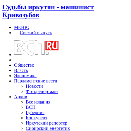
Судьбы иркутян - машинист
Кривозубов
МЕНЮ
Свежий выпуск
Общество
Власть
Экономика
Парламентские вести
Новости
Фоторепортажи
Архив
Все издания
ВСП
Губерния
Конкурент
Иркутский репортер
Сибирский энергетик