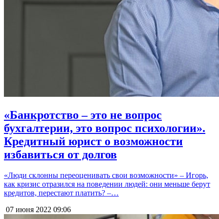
«Банкротство – это не вопрос
бухгалтерии, это вопрос психологии».
Кредитный юрист о возможности
избавиться от долгов
«Люди склонны переоценивать свои возможности» – Игорь,
как кризис отразился на поведении людей: они меньше берут
кредитов, перестают платить? –…
07 июня 2022
09:06