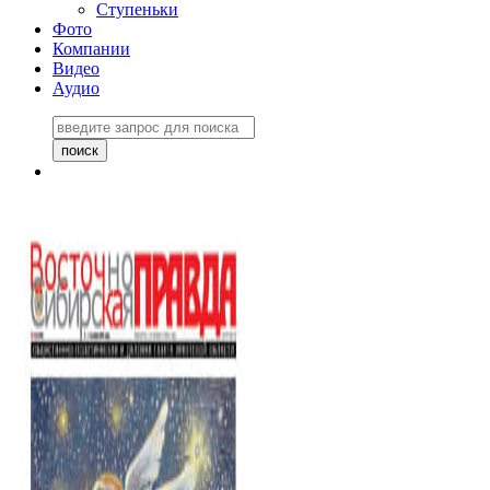
Ступеньки
Фото
Компании
Видео
Аудио
Восточно-Сибирская
правда №27243
06 ноября