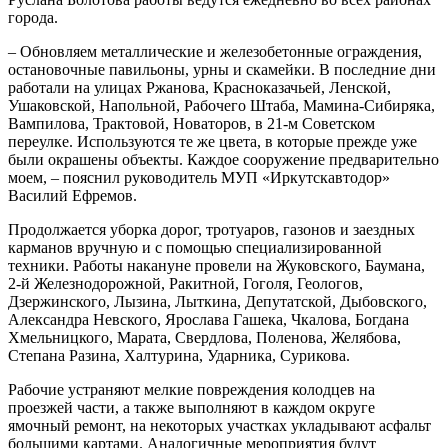
города.
– Обновляем металлические и железобетонные ограждения,
остановочные павильоны, урны и скамейки. В последние дни
работали на улицах Ржанова, Красноказачьей, Ленской,
Ушаковской, Напольной, Рабочего Штаба, Мамина-Сибиряка,
Вампилова, Трактовой, Новаторов, в 21-м Советском
переулке. Используются те же цвета, в которые прежде уже
были окрашены объекты. Каждое сооружение предварительно
моем, – пояснил руководитель МУП «Иркутскавтодор»
Василий Ефремов.
Продолжается уборка дорог, тротуаров, газонов и заездных
карманов вручную и с помощью специализированной
техники. Работы накануне провели на Жуковского, Баумана,
2-й Железнодорожной, Ракитной, Гоголя, Геологов,
Дзержинского, Лызина, Лыткина, Депутатской, Дыбовского,
Александра Невского, Ярослава Гашека, Чкалова, Богдана
Хмельницкого, Марата, Свердлова, Поленова, Желябова,
Степана Разина, Халтурина, Ударника, Сурикова.
Рабочие устраняют мелкие повреждения колодцев на
проезжей части, а также выполняют в каждом округе
ямочный ремонт, на некоторых участках укладывают асфальт
большими картами. Аналогичные мероприятия будут