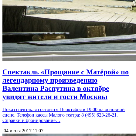
Спектакль «Прощание с Матёрой» по
легендарному произведению
Валентина Распутина в октябре
увидят жители и гости Москвы
Показ спектакля состоится 16 октября в 19.00 на основной
сцене. Телефон кассы Малого театра: 8 (495) 623-26-21.
Справки и бронирование…
04 июля 2017
11:07