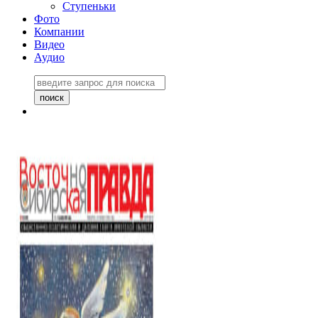
Ступеньки
Фото
Компании
Видео
Аудио
Восточно-Сибирская
правда №27243
06 ноября