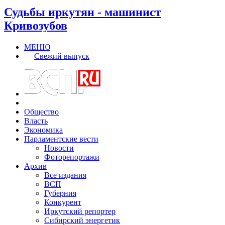
Судьбы иркутян - машинист
Кривозубов
МЕНЮ
Свежий выпуск
Общество
Власть
Экономика
Парламентские вести
Новости
Фоторепортажи
Архив
Все издания
ВСП
Губерния
Конкурент
Иркутский репортер
Сибирский энергетик