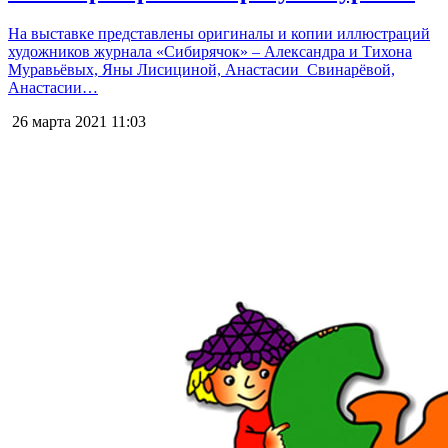
На выставке представлены оригиналы и копии иллюстраций
художников журнала «Сибирячок» – Александра и Тихона
Муравьёвых, Яны Лисициной, Анастасии Свинарёвой,
Анастасии…
26 марта 2021
11:03