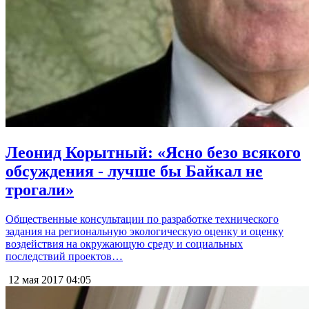
Леонид Корытный: «Ясно безо всякого
обсуждения - лучше бы Байкал не
трогали»
Общественные консультации по разработке технического
задания на региональную экологическую оценку и оценку
воздействия на окружающую среду и социальных
последствий проектов…
12 мая 2017
04:05