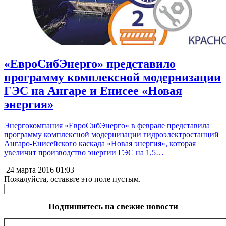
«ЕвроСибЭнерго» представило
программу комплексной модернизации
ГЭС на Ангаре и Енисее «Новая
энергия»
Энергокомпания «ЕвроСибЭнерго» в феврале представила
программу комплексной модернизации гидроэлектростанций
Ангаро-Енисейского каскада «Новая энергия», которая
увеличит производство энергии ГЭС на 1,5…
24 марта 2016
01:03
Пожалуйста, оставьте это поле пустым.
Подпишитесь на свежие новости