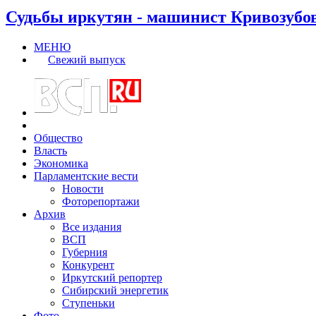
Судьбы иркутян - машинист Кривозубо
МЕНЮ
Свежий выпуск
Общество
Власть
Экономика
Парламентские вести
Новости
Фоторепортажи
Архив
Все издания
ВСП
Губерния
Конкурент
Иркутский репортер
Сибирский энергетик
Ступеньки
Фото