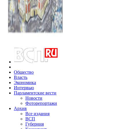
Общество
Власть
Экономика
Интервью
Парламентские вести
Новости
Фоторепортажи
Архив
Все издания
ВСП
Губерния