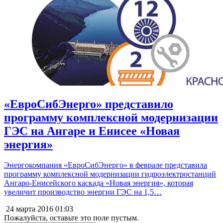
«ЕвроСибЭнерго» представило
программу комплексной модернизации
ГЭС на Ангаре и Енисее «Новая
энергия»
Энергокомпания «ЕвроСибЭнерго» в феврале представила
программу комплексной модернизации гидроэлектростанций
Ангаро-Енисейского каскада «Новая энергия», которая
увеличит производство энергии ГЭС на 1,5…
24 марта 2016
01:03
Пожалуйста, оставьте это поле пустым.