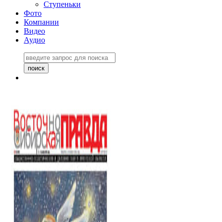
Ступеньки
Фото
Компании
Видео
Аудио
Восточно-Сибирская
правда №27243
06 ноября