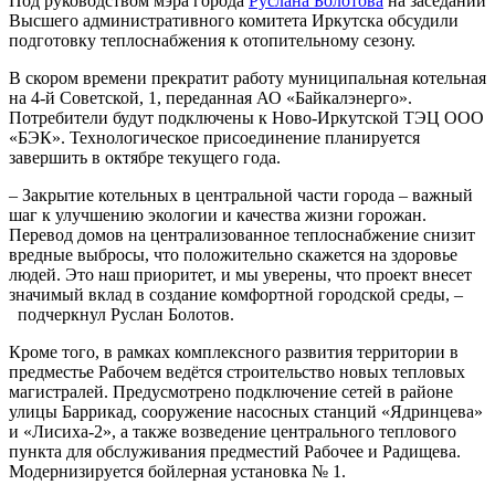
Под руководством мэра города
Руслана Болотова
на заседании
Высшего административного комитета Иркутска обсудили
подготовку теплоснабжения к отопительному сезону.
В скором времени прекратит работу муниципальная котельная
на 4-й Советской, 1, переданная АО «Байкалэнерго».
Потребители будут подключены к Ново-Иркутской ТЭЦ ООО
«БЭК». Технологическое присоединение планируется
завершить в октябре текущего года.
– Закрытие котельных в центральной части города – важный
шаг к улучшению экологии и качества жизни горожан.
Перевод домов на централизованное теплоснабжение снизит
вредные выбросы, что положительно скажется на здоровье
людей. Это наш приоритет, и мы уверены, что проект внесет
значимый вклад в создание комфортной городской среды, –
подчеркнул Руслан Болотов.
Кроме того, в рамках комплексного развития территории в
предместье Рабочем ведётся строительство новых тепловых
магистралей. Предусмотрено подключение сетей в районе
улицы Баррикад, сооружение насосных станций «Ядринцева»
и «Лисиха-2», а также возведение центрального теплового
пункта для обслуживания предместий Рабочее и Радищева.
Модернизируется бойлерная установка № 1.