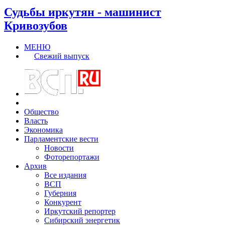
Судьбы иркутян - машинист
Кривозубов
МЕНЮ
Свежий выпуск
Общество
Власть
Экономика
Парламентские вести
Новости
Фоторепортажи
Архив
Все издания
ВСП
Губерния
Конкурент
Иркутский репортер
Сибирский энергетик