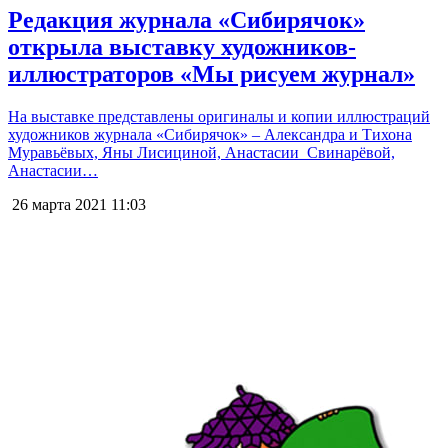
Редакция журнала «Сибирячок»
открыла выставку художников-
иллюстраторов «Мы рисуем журнал»
На выставке представлены оригиналы и копии иллюстраций
художников журнала «Сибирячок» – Александра и Тихона
Муравьёвых, Яны Лисициной, Анастасии Свинарёвой,
Анастасии…
26 марта 2021
11:03