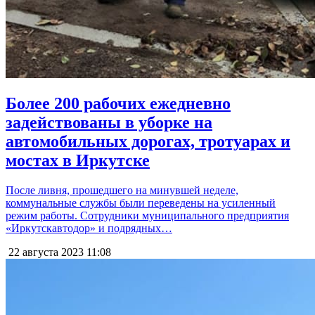
Более 200 рабочих ежедневно
задействованы в уборке на
автомобильных дорогах, тротуарах и
мостах в Иркутске
После ливня, прошедшего на минувшей неделе,
коммунальные службы были переведены на усиленный
режим работы. Сотрудники муниципального предприятия
«Иркутскавтодор» и подрядных…
22 августа 2023
11:08