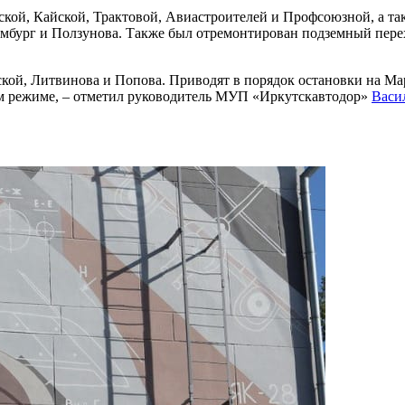
ой, Кайской, Трактовой, Авиастроителей и Профсоюзной, а так
ембург и Ползунова. Также был отремонтирован подземный перех
кой, Литвинова и Попова. Приводят в порядок остановки на Мар
м режиме, – отметил руководитель МУП «Иркутскавтодор»
Васи