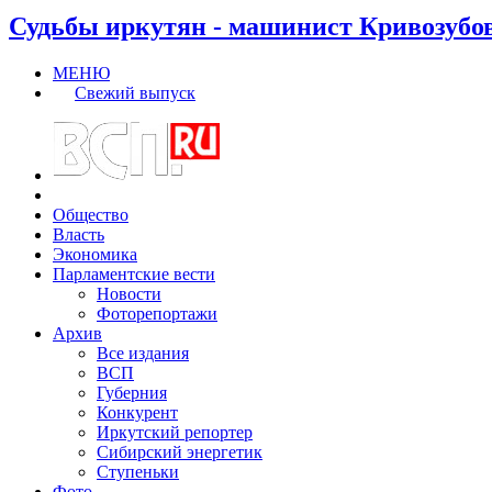
Судьбы иркутян - машинист Кривозубо
МЕНЮ
Свежий выпуск
Общество
Власть
Экономика
Парламентские вести
Новости
Фоторепортажи
Архив
Все издания
ВСП
Губерния
Конкурент
Иркутский репортер
Сибирский энергетик
Ступеньки
Фото