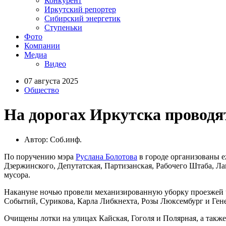
Конкурент
Иркутский репортер
Сибирский энергетик
Ступеньки
Фото
Компании
Медиа
Видео
07 августа 2025
Общество
На дорогах Иркутска проводя
Автор: Соб.инф.
По поручению мэра
Руслана Болотова
в городе организованы е
Дзержинского, Депутатская, Партизанская, Рабочего Штаба, Ла
мусора.
Накануне ночью провели механизированную уборку проезжей ча
Событий, Сурикова, Карла Либкнехта, Розы Люксембург и Гене
Очищены лотки на улицах Кайская, Гоголя и Полярная, а так