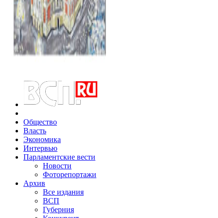
Общество
Власть
Экономика
Интервью
Парламентские вести
Новости
Фоторепортажи
Архив
Все издания
ВСП
Губерния