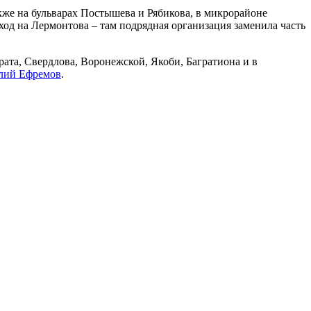
же на бульварах Постышева и Рябикова, в микрорайоне
од на Лермонтова – там подрядная организация заменила часть
ата, Свердлова, Воронежской, Якоби, Багратиона и в
лий Ефремов
.