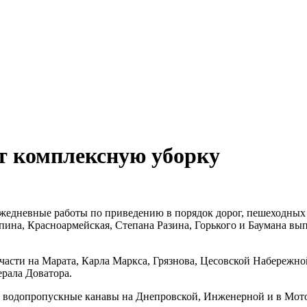
т комплексную уборку
жедневные работы по приведению в порядок дорог, пешеходных 
пина, Красноармейская, Степана Разина, Горького и Баумана вып
сти на Марата, Карла Маркса, Грязнова, Цесовской Набережной
рала Доватора.
же водопропускные канавы на Днепровской, Инженерной и в Мот