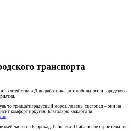
родского транспорта
ного хозяйства и Дню работника автомобильного и городского
риятия.
удь то тридцатиградусный мороз, ливень, снегопад – они на
висит комфорт иркутян. Благодарю каждого за
тов
.
зжей части на Баррикад, Рабочего Штаба после строительства