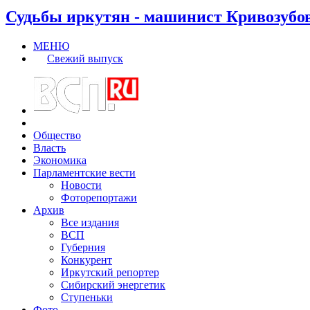
Судьбы иркутян - машинист Кривозубо
МЕНЮ
Свежий выпуск
Общество
Власть
Экономика
Парламентские вести
Новости
Фоторепортажи
Архив
Все издания
ВСП
Губерния
Конкурент
Иркутский репортер
Сибирский энергетик
Ступеньки
Фото