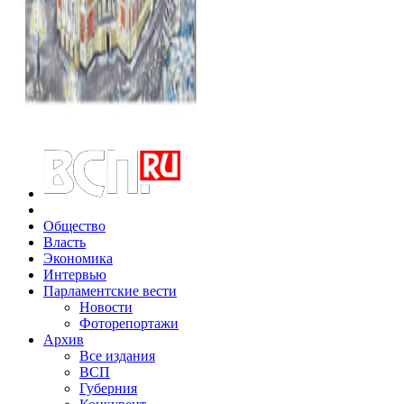
Общество
Власть
Экономика
Интервью
Парламентские вести
Новости
Фоторепортажи
Архив
Все издания
ВСП
Губерния