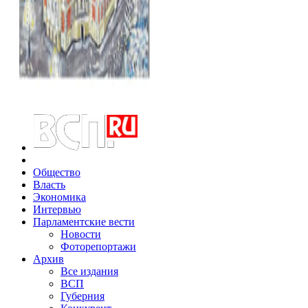
Общество
Власть
Экономика
Интервью
Парламентские вести
Новости
Фоторепортажи
Архив
Все издания
ВСП
Губерния