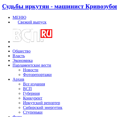
Судьбы иркутян - машинист Кривозубо
МЕНЮ
Свежий выпуск
Общество
Власть
Экономика
Парламентские вести
Новости
Фоторепортажи
Архив
Все издания
ВСП
Губерния
Конкурент
Иркутский репортер
Сибирский энергетик
Ступеньки
Фото