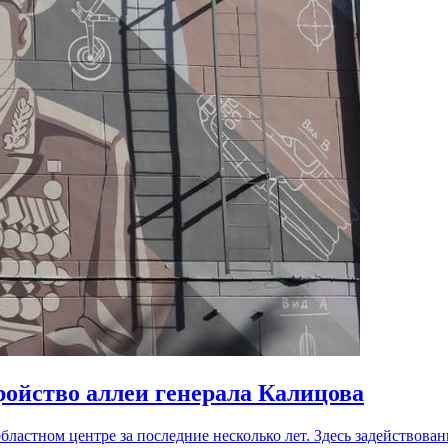
ройство аллеи генерала Калицова
ластном центре за последние несколько лет. Здесь задействов