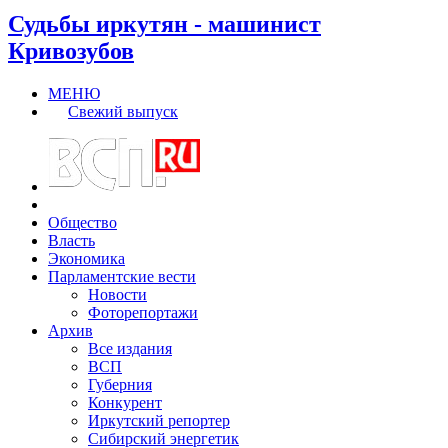
Судьбы иркутян - машинист
Кривозубов
МЕНЮ
Свежий выпуск
Общество
Власть
Экономика
Парламентские вести
Новости
Фоторепортажи
Архив
Все издания
ВСП
Губерния
Конкурент
Иркутский репортер
Сибирский энергетик