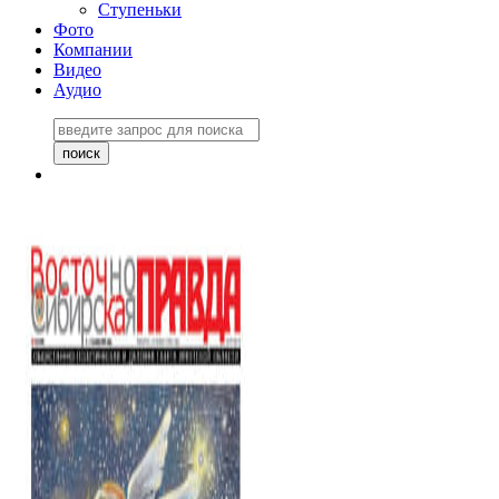
Ступеньки
Фото
Компании
Видео
Аудио
Восточно-Сибирская
правда №27243
06 ноября