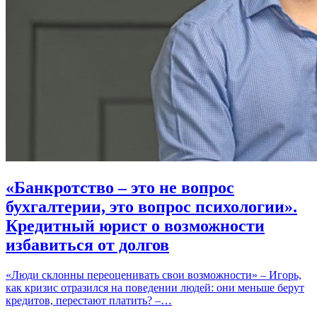
«Банкротство – это не вопрос
бухгалтерии, это вопрос психологии».
Кредитный юрист о возможности
избавиться от долгов
«Люди склонны переоценивать свои возможности» – Игорь,
как кризис отразился на поведении людей: они меньше берут
кредитов, перестают платить? –…