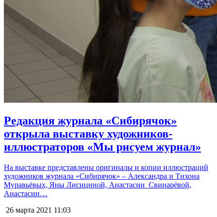
Редакция журнала «Сибирячок»
открыла выставку художников-
иллюстраторов «Мы рисуем журнал»
На выставке представлены оригиналы и копии иллюстраций
художников журнала «Сибирячок» – Александра и Тихона
Муравьёвых, Яны Лисициной, Анастасии Свинарёвой,
Анастасии…
26 марта 2021
11:03