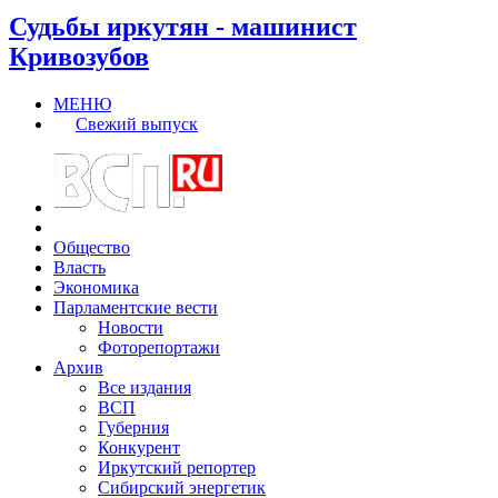
Судьбы иркутян - машинист
Кривозубов
МЕНЮ
Свежий выпуск
Общество
Власть
Экономика
Парламентские вести
Новости
Фоторепортажи
Архив
Все издания
ВСП
Губерния
Конкурент
Иркутский репортер
Сибирский энергетик