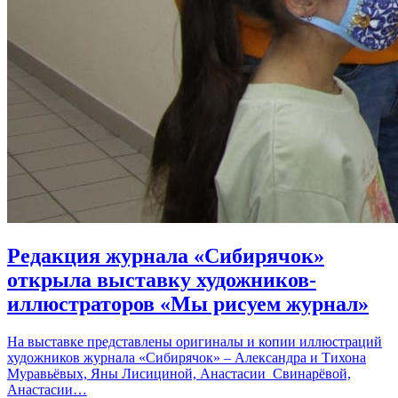
Редакция журнала «Сибирячок»
открыла выставку художников-
иллюстраторов «Мы рисуем журнал»
На выставке представлены оригиналы и копии иллюстраций
художников журнала «Сибирячок» – Александра и Тихона
Муравьёвых, Яны Лисициной, Анастасии Свинарёвой,
Анастасии…