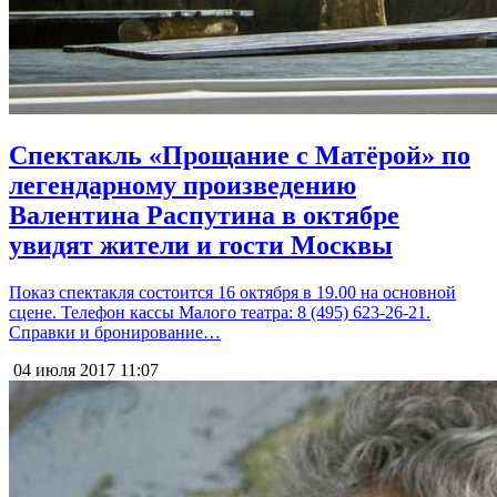
Спектакль «Прощание с Матёрой» по
легендарному произведению
Валентина Распутина в октябре
увидят жители и гости Москвы
Показ спектакля состоится 16 октября в 19.00 на основной
сцене. Телефон кассы Малого театра: 8 (495) 623-26-21.
Справки и бронирование…
04 июля 2017
11:07