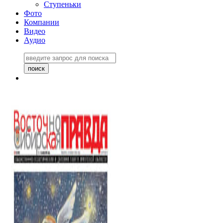
Ступеньки
Фото
Компании
Видео
Аудио
Восточно-Сибирская
правда №27243
06 ноября