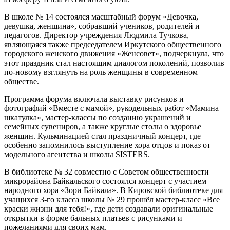
В школе № 14 состоялся масштабный форум «Девочка,
девушка, женщина», собравший учеников, родителей и
педагогов. Директор учреждения Людмила Тучкова,
являющаяся также председателем Иркутского общественного
городского женского движения «Женсовет», подчеркнула, что
этот праздник стал настоящим диалогом поколений, позволив
по-новому взглянуть на роль женщины в современном
обществе.
Программа форума включала выставку рисунков и
фотографий «Вместе с мамой», рукодельных работ «Мамина
шкатулка», мастер-классы по созданию украшений и
семейных сувениров, а также круглые столы о здоровье
женщин. Кульминацией стал праздничный концерт, где
особенно запомнилось выступление хора отцов и показ от
модельного агентства и школы SISTERS.
В библиотеке № 32 совместно с Советом общественности
микрорайона Байкальского состоялся концерт с участием
народного хора «Зори Байкала». В Кировской библиотеке для
учащихся 3-го класса школы № 29 прошёл мастер-класс «Все
краски жизни для тебя!», где дети создавали оригинальные
открытки в форме бальных платьев с рисунками и
пожеланиями для своих мам.