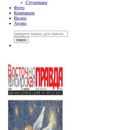
Ступеньки
Фото
Компании
Видео
Аудио
Восточно-Сибирская
правда №27243
06 ноября