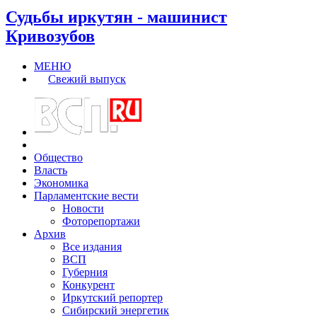
Судьбы иркутян - машинист
Кривозубов
МЕНЮ
Свежий выпуск
Общество
Власть
Экономика
Парламентские вести
Новости
Фоторепортажи
Архив
Все издания
ВСП
Губерния
Конкурент
Иркутский репортер
Сибирский энергетик