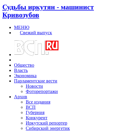
Судьбы иркутян - машинист
Кривозубов
МЕНЮ
Свежий выпуск
Общество
Власть
Экономика
Парламентские вести
Новости
Фоторепортажи
Архив
Все издания
ВСП
Губерния
Конкурент
Иркутский репортер
Сибирский энергетик