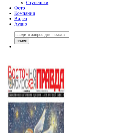
Ступеньки
Фото
Компании
Видео
Аудио
Восточно-Сибирская
правда №27243
06 ноября