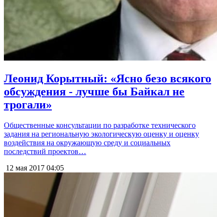
Леонид Корытный: «Ясно безо всякого
обсуждения - лучше бы Байкал не
трогали»
Общественные консультации по разработке технического
задания на региональную экологическую оценку и оценку
воздействия на окружающую среду и социальных
последствий проектов…
12 мая 2017
04:05