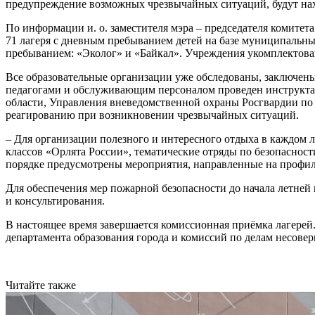
предупреждение возможных чрезвычайных ситуаций, будут нахо
По информации и. о. заместителя мэра – председателя комите
71 лагеря с дневным пребыванием детей на базе муниципальных
пребыванием: «Эколог» и «Байкал». Учреждения укомплектова
Все образовательные организации уже обследованы, заключены
педагогами и обслуживающим персоналом проведен инструктаж
области, Управления вневедомственной охраны Росгвардии по
реагированию при возникновении чрезвычайных ситуаций.
– Для организации полезного и интересного отдыха в каждом 
классов «Орлята России», тематические отряды по безопаснос
порядке предусмотрены мероприятия, направленные на профила
Для обеспечения мер пожарной безопасности до начала летней
и консультирования.
В настоящее время завершается комиссионная приёмка лагере
департамента образования города и комиссий по делам несове
Читайте также