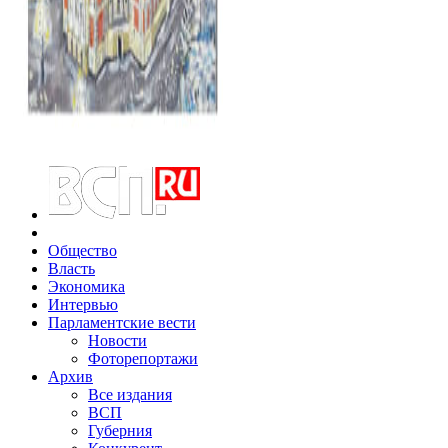
Общество
Власть
Экономика
Интервью
Парламентские вести
Новости
Фоторепортажи
Архив
Все издания
ВСП
Губерния