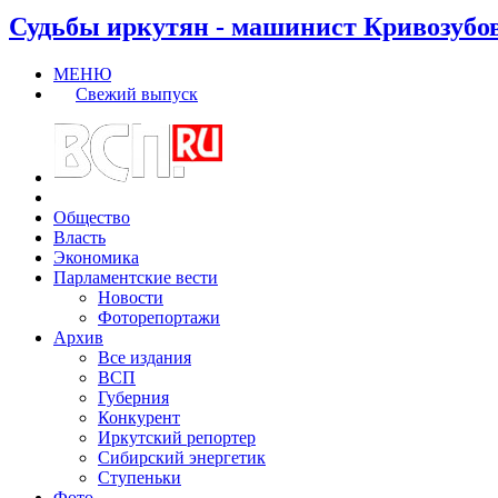
Судьбы иркутян - машинист Кривозубо
МЕНЮ
Свежий выпуск
Общество
Власть
Экономика
Парламентские вести
Новости
Фоторепортажи
Архив
Все издания
ВСП
Губерния
Конкурент
Иркутский репортер
Сибирский энергетик
Ступеньки
Фото