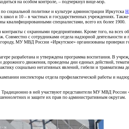
диться на особом контроле, – подчеркнул вице-мэр.
та по социальной политике и культуре администрации Иркутска
Н
 школ и 10 – в частных и государственных учреждениях. Также 
ны квалифицированными специалистами, всего их более 1900.
 контракты с охранными предприятиями. Кроме того, на всех о
. Совместно с сотрудниками отдела надзорной деятельности и
 городу, МУ МВД России «Иркутское» организованы проверки го
лагере разработана и утверждена программа воспитания. В учре
ти дорожного движения, проведены дни единых действий, темат
ктику социально негативных явлений, гибели и травматизма де
 кампании инспекторы отдела профилактической работы и надзо
й. Традиционно в ней участвуют представители МУ МВД России 
ршеннолетних и защите их прав по административным округам.