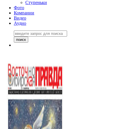
Ступеньки
Фото
Компании
Видео
Аудио
Восточно-Сибирская
правда №27243
06 ноября