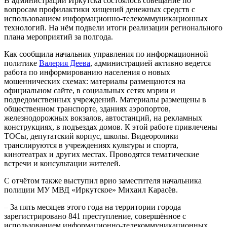
В администрации Иркутска состоялось совещание по
вопросам профилактики хищений денежных средств с
использованием информационно-телекоммуникационных
технологий. На нём подвели итоги реализации регионального
плана мероприятий за полгода.
Как сообщила начальник управления по информационной
политике
Валерия Деева
, администрацией активно ведется
работа по информированию населения о новых
мошеннических схемах: материалы размещаются на
официальном сайте, в социальных сетях мэрии и
подведомственных учреждений. Материалы размещены в
общественном транспорте, зданиях аэропортов,
железнодорожных вокзалов, автостанций, на рекламных
конструкциях, в подъездах домов. К этой работе привлечены
ТОСы, депутатский корпус, школы. Видеоролики
транслируются в учреждениях культуры и спорта,
кинотеатрах и других местах. Проводятся тематические
встречи и консультации жителей.
С отчётом также выступил врио заместителя начальника
полиции МУ МВД «Иркутское» Михаил Карасёв.
– За пять месяцев этого года на территории города
зарегистрировано 841 преступление, совершённое с
использованием информационно-телекоммуникационных