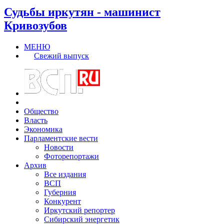
Судьбы иркутян - машинист
Кривозубов
МЕНЮ
Свежий выпуск
Общество
Власть
Экономика
Парламентские вести
Новости
Фоторепортажи
Архив
Все издания
ВСП
Губерния
Конкурент
Иркутский репортер
Сибирский энергетик