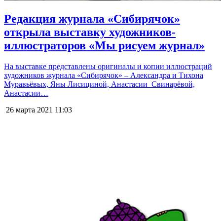
Редакция журнала «Сибирячок»
открыла выставку художников-
иллюстраторов «Мы рисуем журнал»
На выставке представлены оригиналы и копии иллюстраций
художников журнала «Сибирячок» – Александра и Тихона
Муравьёвых, Яны Лисициной, Анастасии Свинарёвой,
Анастасии…
26 марта 2021
11:03