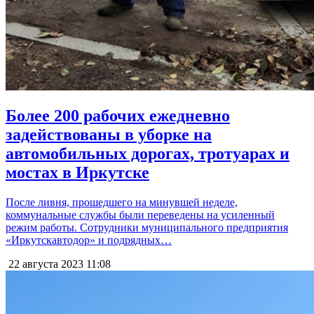
Более 200 рабочих ежедневно
задействованы в уборке на
автомобильных дорогах, тротуарах и
мостах в Иркутске
После ливня, прошедшего на минувшей неделе,
коммунальные службы были переведены на усиленный
режим работы. Сотрудники муниципального предприятия
«Иркутскавтодор» и подрядных…
22 августа 2023
11:08