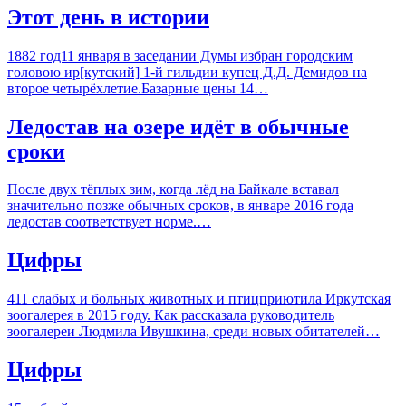
Этот день в истории
1882 год11 января в заседании Думы избран городским
головою ир[кутский] 1-й гильдии купец Д.Д. Демидов на
второе четырёхлетие.Базарные цены 14…
Ледостав на озере идёт в обычные
сроки
После двух тёплых зим, когда лёд на Байкале вставал
значительно позже обычных сроков, в январе 2016 года
ледостав соответствует норме.…
Цифры
411 слабых и больных животных и птицприютила Иркутская
зоогалерея в 2015 году. Как рассказала руководитель
зоогалереи Людмила Ивушкина, среди новых обитателей…
Цифры