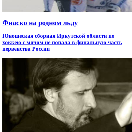
Фиаско на родном льду
Юношеская сборная Иркутской области по
хоккею с мячом не попала в финальную часть
первенства России