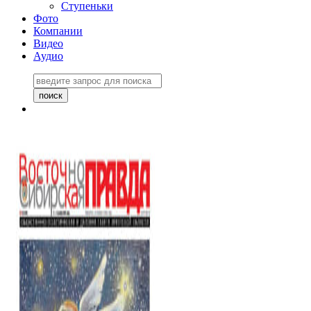
Ступеньки
Фото
Компании
Видео
Аудио
Восточно-Сибирская
правда №27243
06 ноября