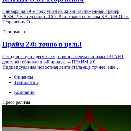
8 января на 79-м году ушёл из жизни заслуженный тренер
РСФСР, мастер спорта СССР по хоккею с мячом КАТИН Олег
Георгиевич.Олег…
Экономика
Прайм 2.0: точно в цель!
Сегодня, спустя десять лет, пользователям системы ГАРАНТ
доступен обновлённый продукт – ПРАЙМ 2.0.
Индивидуальная новостная лента стала ещё точнее, ещё…
Финансы
Технологии
Компании
Пресс-релизы