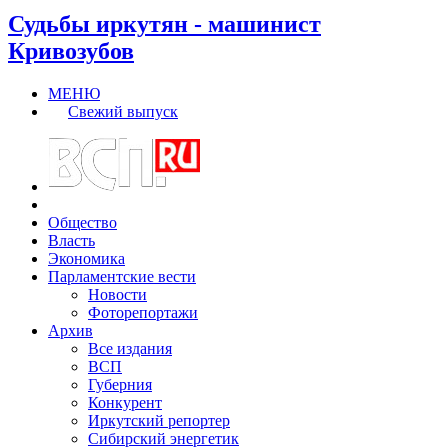
Судьбы иркутян - машинист
Кривозубов
МЕНЮ
Свежий выпуск
Общество
Власть
Экономика
Парламентские вести
Новости
Фоторепортажи
Архив
Все издания
ВСП
Губерния
Конкурент
Иркутский репортер
Сибирский энергетик