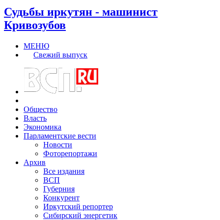
Судьбы иркутян - машинист
Кривозубов
МЕНЮ
Свежий выпуск
Общество
Власть
Экономика
Парламентские вести
Новости
Фоторепортажи
Архив
Все издания
ВСП
Губерния
Конкурент
Иркутский репортер
Сибирский энергетик