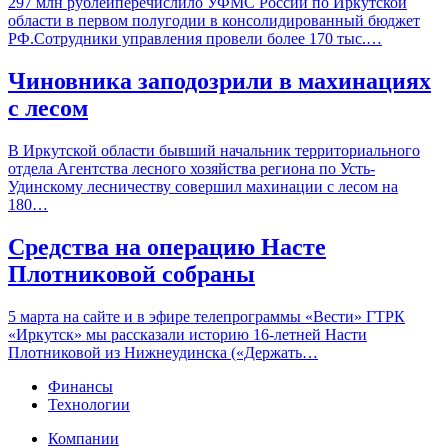
297 млн рублейперечислило УФМС России по Иркутской
области в первом полугодии в консолидированный бюджет
РФ.Сотрудники управления провели более 170 тыс.…
Чиновника заподозрили в махинациях
с лесом
В Иркутской области бывший начальник территориального
отдела Агентства лесного хозяйства региона по Усть-
Удинскому лесничеству совершил махинации с лесом на
180…
Средства на операцию Насте
Плотниковой собраны
5 марта на сайте и в эфире телепрограммы «Вести» ГТРК
«Иркутск» мы рассказали историю 16-летней Насти
Плотниковой из Нижнеудинска («Держать…
Финансы
Технологии
Компании