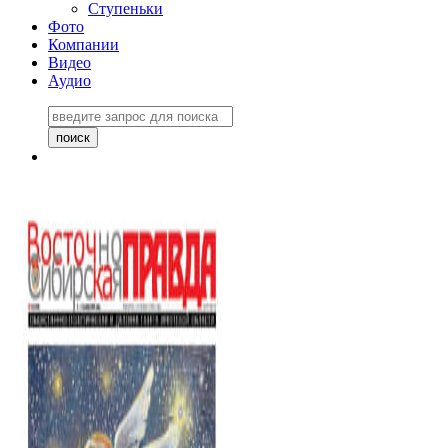
Ступеньки
Фото
Компании
Видео
Аудио
Восточно-Сибирская
правда №27243
06 ноября