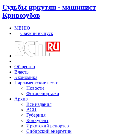
Судьбы иркутян - машинист
Кривозубов
МЕНЮ
Свежий выпуск
Общество
Власть
Экономика
Парламентские вести
Новости
Фоторепортажи
Архив
Все издания
ВСП
Губерния
Конкурент
Иркутский репортер
Сибирский энергетик