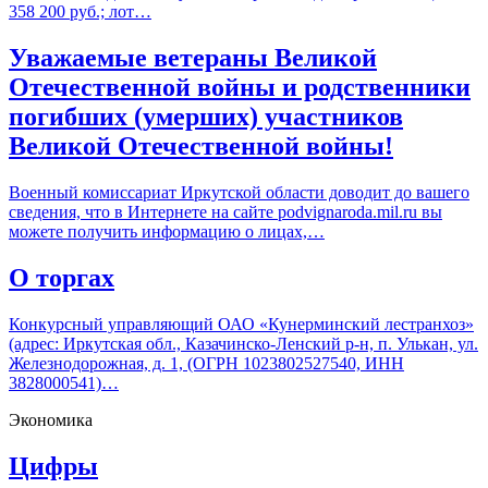
358 200 руб.; лот…
Уважаемые ветераны Великой
Отечественной войны и родственники
погибших (умерших) участников
Великой Отечественной войны!
Военный комиссариат Иркутской области доводит до вашего
сведения, что в Интернете на сайте podvignaroda.mil.ru вы
можете получить информацию о лицах,…
О торгах
Конкурсный управляющий ОАО «Кунерминский лестранхоз»
(адрес: Иркутская обл., Казачинско-Ленский р-н, п. Улькан, ул.
Железнодорожная, д. 1, (ОГРН 1023802527540, ИНН
3828000541)…
Экономика
Цифры