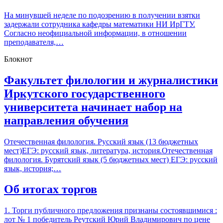
На минувшей неделе по подозрению в получении взятки
задержали сотрудника кафедры математики НИ ИрГТУ.
Согласно неофициальной информации, в отношении
преподавателя,…
Блокнот
Факультет филологии и журналистики
Иркутского государственного
университета начинает набор на
направления обучения
Отечественная филология. Русский язык (13 бюджетных
мест)ЕГЭ: русский язык, литература, история.Отечественная
филология. Бурятский язык (5 бюджетных мест) ЕГЭ: русский
язык, история;…
Об итогах торгов
1. Торги публичного предложения признаны состоявшимися :
лот № 1 победитель Реутский Юрий Владимирович по цене