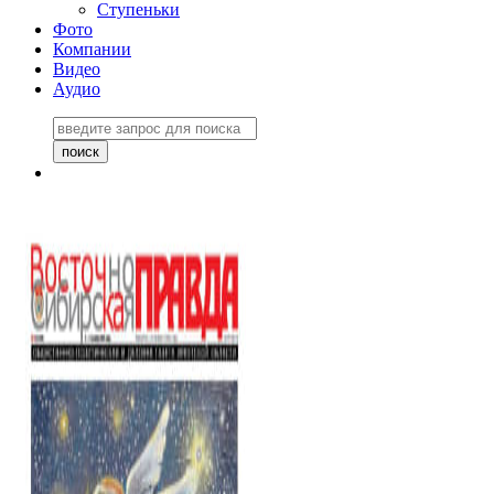
Ступеньки
Фото
Компании
Видео
Аудио
Восточно-Сибирская
правда №27243
06 ноября