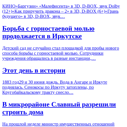
КИНО«Баргузин» «Малефисента» в 3D, D-BOX, звук Dolby
(12+)«Как приручить дракона – 2» в 3D, D-BOX (6+)«Грань
будущего» в 3D, D-BOX, звук…
Борьба с горностаевой молью
продолжается в Иркутске
Детский сад не случайно стал площадкой для пробы нового
способа борьбы с горностаевой молью. Сотрудники
учреждения обращались в разные инстанции,…
Этот день в истории
1883 год29 и 30 июня дождь. Вода в Ангаре и Иркуте
поднялась. Сенокосы по Иркуту затоплены, по
Кругобайкальскому тракту снесло…
В микрорайоне Славный разрешили
строить дома
На прошлой неделе министр имущественных отношений