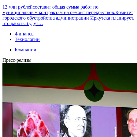
12 млн рублейсоставит общая сумма работ по
муниципальным контрактам на ремонт перекрёстков.Комитет
городского обустройства администрации Иркутска планирует,
что работы будут…
Финансы
Технологии
Компании
Пресс-релизы