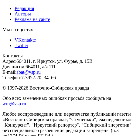
Редакция
Авторы
Реклама на сайте
Мы в соцсетях
VKontakte
Twitter
Контакты
Адрес:
664011, г. Иркутск, ул. Фурье, д. 15В
Для писем:
664011, а/я 111
E-mail:
abat@vsp.ru
Телефон:
7-3952-20–34–66
© 1997-2026 Восточно-Сибирская правда
Обо всех замеченных ошибках просьба сообщать на
wm@vsp.ru
.
Любое воспроизведение или перепечатка публикаций газеты
«Восточно-Сибирская правда», "Ступеньки", еженедельников
"Конкурент", "Иркутский репортер", "Сибирский энергетик"
без специального разрешения редакций запрещены (п.3
ст.1274 IV части ГК РФ).