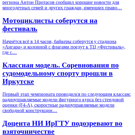
региона Антон Протасов сообщил хорошие новости для
многодетных семей и других граждан, имеющих право…
Мотоциклисты соберутся на
фестиваль
Начнётся всё в 14 часов, байкеры соберутся у стадиона
«Ангара» и колонной с флагами поедут к ТЦ «Фестиваль»,
где с…
Классная модель. Соревнования по
судомодельному спорту прошли в
Иркутске
Первый этап чемпионата проводился по следующим классам:
радиоуправляемые модели фигурного курса без стендовой
оценки (F4-A), скоростные радиоуправляемые модели
свободной конструкции…
Доцента НИ ИрГТУ подозревают во
взяточничестве