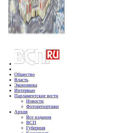
Общество
Власть
Экономика
Интервью
Парламентские вести
Новости
Фоторепортажи
Архив
Все издания
ВСП
Губерния