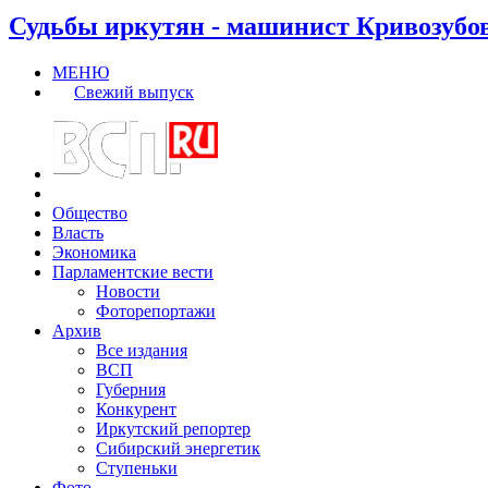
Судьбы иркутян - машинист Кривозубо
МЕНЮ
Свежий выпуск
Общество
Власть
Экономика
Парламентские вести
Новости
Фоторепортажи
Архив
Все издания
ВСП
Губерния
Конкурент
Иркутский репортер
Сибирский энергетик
Ступеньки
Фото