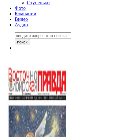
Ступеньки
Фото
Компании
Видео
Аудио
Восточно-Сибирская
правда №27243
06 ноября