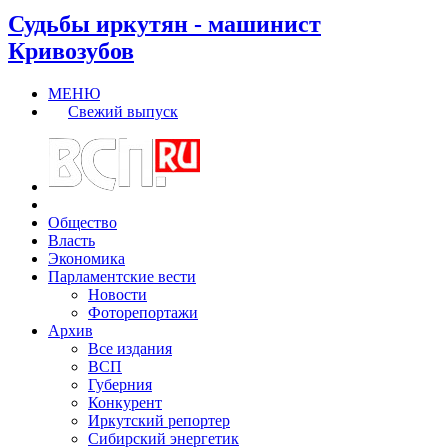
Судьбы иркутян - машинист
Кривозубов
МЕНЮ
Свежий выпуск
Общество
Власть
Экономика
Парламентские вести
Новости
Фоторепортажи
Архив
Все издания
ВСП
Губерния
Конкурент
Иркутский репортер
Сибирский энергетик