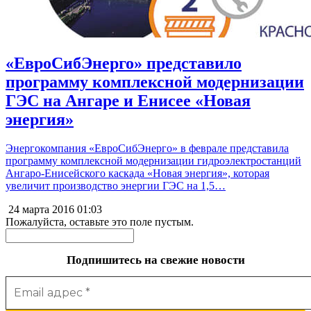
«ЕвроСибЭнерго» представило
программу комплексной модернизации
ГЭС на Ангаре и Енисее «Новая
энергия»
Энергокомпания «ЕвроСибЭнерго» в феврале представила
программу комплексной модернизации гидроэлектростанций
Ангаро-Енисейского каскада «Новая энергия», которая
увеличит производство энергии ГЭС на 1,5…
24 марта 2016
01:03
Пожалуйста, оставьте это поле пустым.
Подпишитесь на свежие новости