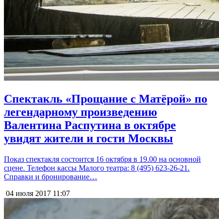
Спектакль «Прощание с Матёрой» по
легендарному произведению
Валентина Распутина в октябре
увидят жители и гости Москвы
Показ спектакля состоится 16 октября в 19.00 на основной
сцене. Телефон кассы Малого театра: 8 (495) 623-26-21.
Справки и бронирование…
04 июля 2017
11:07