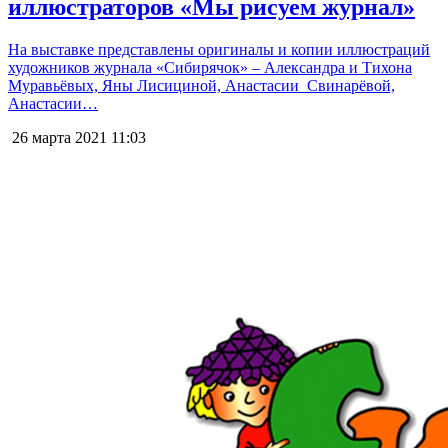
иллюстраторов «Мы рисуем журнал»
На выставке представлены оригиналы и копии иллюстраций
художников журнала «Сибирячок» – Александра и Тихона
Муравьёвых, Яны Лисициной, Анастасии Свинарёвой,
Анастасии…
26 марта 2021
11:03