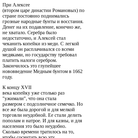
При Алексее
(втором царе династии Романовых) по
стране постоянно поднимались
грозные народные бунты и восстания.
Денег на их подавление, конечно же,
не хватало. Серебра было
недостаточно, и Алексей стал
чеканить копейки из меди. С легкой
душой он расплачивался со всеми
медяками, но государству требовал
платить налоги серебром.
Закончилось это глупейшее
нововведение Медным бунтом в 1662
году.
К концу XVII
века копейку уже столько раз
"ужимали", что она стала
размером с подсолнечное семечко. Но
все же была дорогой и для мелкой
торговли неудобной. Ее стали делить
пополам и натрое. И для казны, и для
населения это было неудобно.
Сколько времени тратилось на то,
чтобы сосчитать всю эту