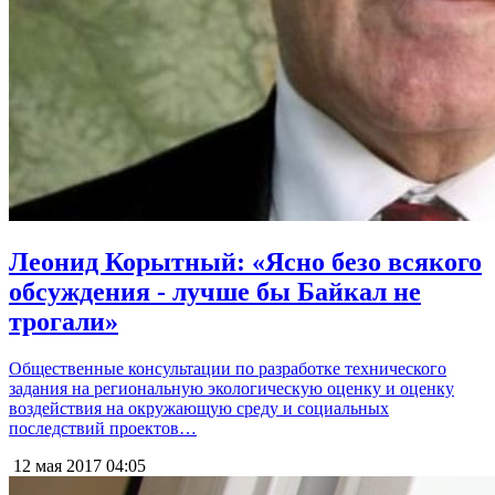
Леонид Корытный: «Ясно безо всякого
обсуждения - лучше бы Байкал не
трогали»
Общественные консультации по разработке технического
задания на региональную экологическую оценку и оценку
воздействия на окружающую среду и социальных
последствий проектов…
12 мая 2017
04:05