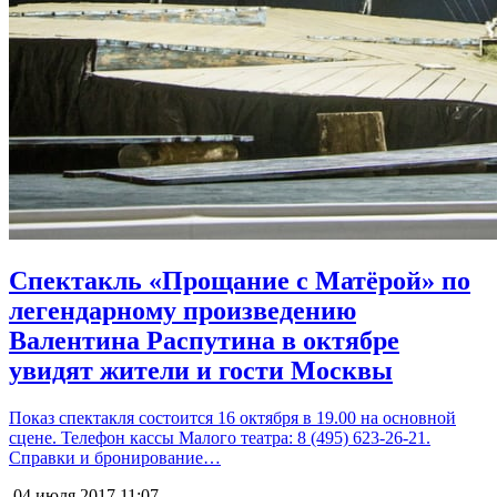
Спектакль «Прощание с Матёрой» по
легендарному произведению
Валентина Распутина в октябре
увидят жители и гости Москвы
Показ спектакля состоится 16 октября в 19.00 на основной
сцене. Телефон кассы Малого театра: 8 (495) 623-26-21.
Справки и бронирование…
04 июля 2017
11:07