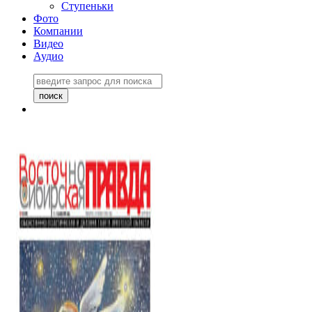
Ступеньки
Фото
Компании
Видео
Аудио
Восточно-Сибирская
правда №27243
06 ноября