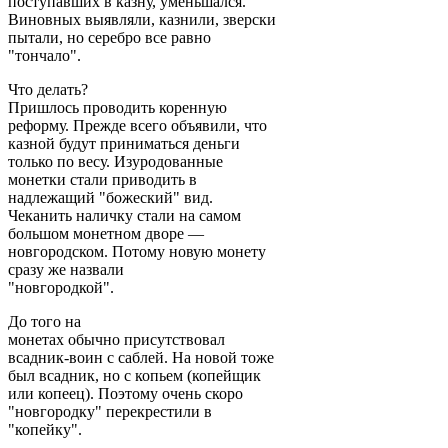
поступавших в казну, уменьшался.
Виновных выявляли, казнили, зверски
пытали, но серебро все равно
"тончало".
Что делать?
Пришлось проводить коренную
реформу. Прежде всего объявили, что
казной будут приниматься деньги
только по весу. Изуродованные
монетки стали приводить в
надлежащий "божеский" вид.
Чеканить наличку стали на самом
большом монетном дворе —
новгородском. Потому новую монету
сразу же назвали
"новгородкой".
До того на
монетах обычно присутствовал
всадник-воин с саблей. На новой тоже
был всадник, но с копьем (копейщик
или копеец). Поэтому очень скоро
"новгородку" перекрестили в
"копейку".