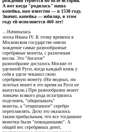
рождения теряется во мгле истории.
А вот когда "родилась" наша
копейка, нам известно — в 1538 году.
Значит, копейка — юбиляр, в этом
году ей исполняется 460 лет!
…Начиналась
эпоха Ивана IV. К этому времени в
Московском государстве имели
хождение самые разнообразные
серебряные монеты, с различным
весом. Это "богатое"
разнообразие досталось Москве от
удельной Руси, когда каждый князь у
себя в уделе чеканил свою
серебряную монету. (Ни медных, ни
золотых монет в это время на Руси не
выпускали.) При разнообразии монет
ловкачи всякого рода исхитрялись
подгонять, "общипывать"
монеты, а "отщипанное" серебро
переплавлять. Дело это оказалось
таким прибыльным, что все тогдашние
монетки были "покоцанными". А
общий вес серебряных денег,