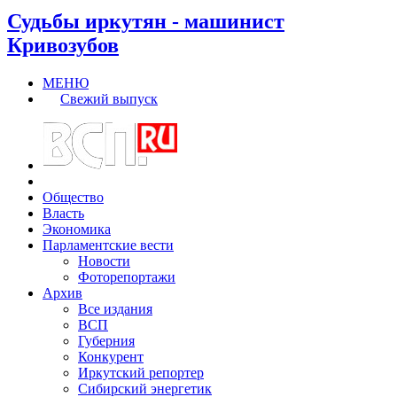
Судьбы иркутян - машинист
Кривозубов
МЕНЮ
Свежий выпуск
Общество
Власть
Экономика
Парламентские вести
Новости
Фоторепортажи
Архив
Все издания
ВСП
Губерния
Конкурент
Иркутский репортер
Сибирский энергетик