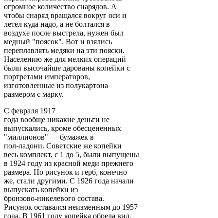
огромное количество снарядов. А
чтобы снаряд вращался вокруг оси и
летел куда надо, а не болтался в
воздухе после выстрела, нужен был
медный "поясок". Вот и взялись
переплавлять медяки на эти пояски.
Населению же для мелких операций
были высочайше дарованы копейки с
портретами императоров,
изготовленные из полукартона
размером с марку.
С февраля 1917
года вообще никакие деньги не
выпускались, кроме обесцененных
"миллионов" — бумажек в
пол-ладони. Советские же копейки
весь комплект, с 1 до 5, были выпущены
в 1924 году из красной меди прежнего
размера. Но рисунок и герб, конечно
же, стали другими. С 1926 года начали
выпускать копейки из
бронзово-никелевого состава.
Рисунок оставался неизменным до 1957
года. В 1961 году копейка обрела вид,