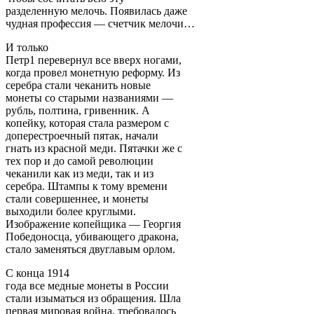
разделенную мелочь. Появилась даже
чудная профессия — счетчик мелочи…
И только
Петр1 перевернул все вверх ногами,
когда провел монетную реформу. Из
серебра стали чеканить новые
монеты со старыми названиями —
рубль, полтина, гривенник. А
копейку, которая стала размером с
доперестроечный пятак, начали
гнать из красной меди. Пятачки же с
тех пор и до самой революции
чеканили как из меди, так и из
серебра. Штампы к тому времени
стали совершеннее, и монеты
выходили более круглыми.
Изображение копейщика — Георгия
Победоносца, убивающего дракона,
стало заменяться двуглавым орлом.
С конца 1914
года все медные монеты в России
стали изыматься из обращения. Шла
первая мировая война, требовалось