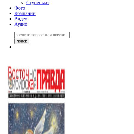
Ступеньки
Фото
Компании
Видео
Аудио
Восточно-Сибирская
правда №27243
06 ноября