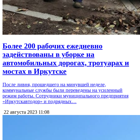
Более 200 рабочих ежедневно
задействованы в уборке на
автомобильных дорогах, тротуарах и
мостах в Иркутске
После ливня, прошедшего на минувшей неделе,
коммунальные службы были переведены на усиленный
режим работы. Сотрудники муниципального предприятия
«Иркутскавтодор» и подрядных…
22 августа 2023
11:08