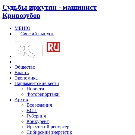
Судьбы иркутян - машинист
Кривозубов
МЕНЮ
Свежий выпуск
Общество
Власть
Экономика
Парламентские вести
Новости
Фоторепортажи
Архив
Все издания
ВСП
Губерния
Конкурент
Иркутский репортер
Сибирский энергетик