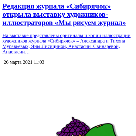
Редакция журнала «Сибирячок»
открыла выставку художников-
иллюстраторов «Мы рисуем журнал»
На выставке представлены оригиналы и копии иллюстраций
художников журнала «Сибирячок» – Александра и Тихона
Муравьёвых, Яны Лисициной, Анастасии Свинарёвой,
Анастасии…
26 марта 2021
11:03