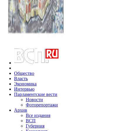
Общество
Власть
Экономика
Интервью
Парламентские вести
Новости
Фоторепортажи
Архив
Все издания
ВСП
Губерния