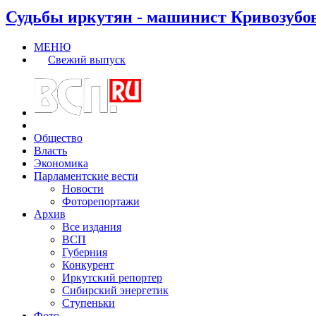
Судьбы иркутян - машинист Кривозубо
МЕНЮ
Свежий выпуск
Общество
Власть
Экономика
Парламентские вести
Новости
Фоторепортажи
Архив
Все издания
ВСП
Губерния
Конкурент
Иркутский репортер
Сибирский энергетик
Ступеньки
Фото