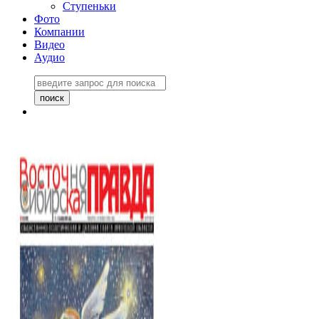
Ступеньки
Фото
Компании
Видео
Аудио
Восточно-Сибирская
правда №27243
06 ноября