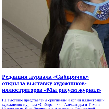
Редакция журнала «Сибирячок»
открыла выставку художников-
иллюстраторов «Мы рисуем журнал»
На выставке представлены оригиналы и копии иллюстраций
художников журнала «Сибирячок» – Александра и Тихона
Муравьёвых, Яны Лисициной, Анастасии Свинарёвой,