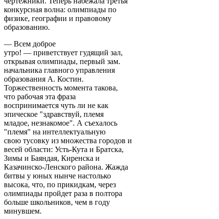
чертежники. Теперь набежала третья
конкурсная волна: олимпиады по
физике, географии и правовому
образованию.
— Всем доброе
утро! — приветствует гудящий зал,
открывая олимпиады, первый зам.
начальника главного управления
образования А. Костин.
Торжественность момента такова,
что рабочая эта фраза
воспринимается чуть ли не как
эпическое "здравствуй, племя
младое, незнакомое". А съехалось
"племя" на интеллектуальную
свою тусовку из множества городов и
весей области: Усть-Кута и Братска,
Зимы и Баяндая, Киренска и
Казачинско-Ленского района. Жажда
битвы у юных нынче настолько
высока, что, по прикидкам, через
олимпиады пройдет раза в полтора
больше школьников, чем в году
минувшем.