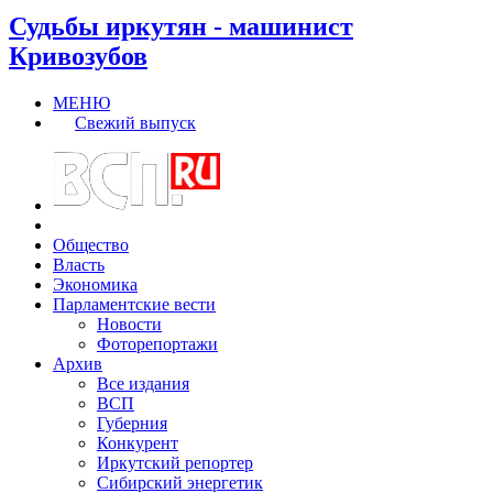
Судьбы иркутян - машинист
Кривозубов
МЕНЮ
Свежий выпуск
Общество
Власть
Экономика
Парламентские вести
Новости
Фоторепортажи
Архив
Все издания
ВСП
Губерния
Конкурент
Иркутский репортер
Сибирский энергетик