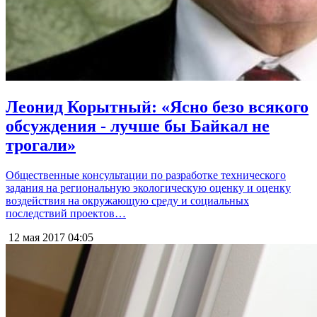
Леонид Корытный: «Ясно безо всякого
обсуждения - лучше бы Байкал не
трогали»
Общественные консультации по разработке технического
задания на региональную экологическую оценку и оценку
воздействия на окружающую среду и социальных
последствий проектов…
12 мая 2017
04:05