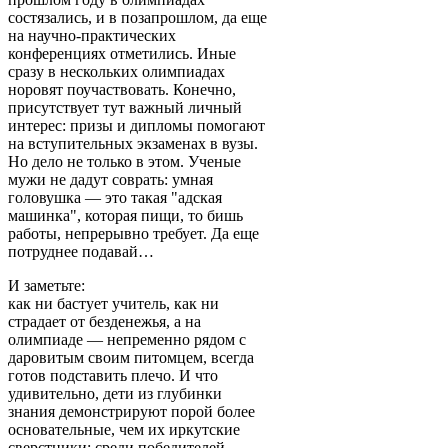
состязались, и в позапрошлом, да еще
на научно-практических
конференциях отметились. Иные
сразу в нескольких олимпиадах
норовят поучаствовать. Конечно,
присутствует тут важный личный
интерес: призы и дипломы помогают
на вступительных экзаменах в вузы.
Но дело не только в этом. Ученые
мужи не дадут соврать: умная
головушка — это такая "адская
машинка", которая пищи, то бишь
работы, непрерывно требует. Да еще
потруднее подавай…
И заметьте:
как ни бастует учитель, как ни
страдает от безденежья, а на
олимпиаде — непременно рядом с
даровитым своим питомцем, всегда
готов подставить плечо. И что
удивительно, дети из глубинки
знания демонстрируют порой более
основательные, чем их иркутские
сверстники: среди победителей