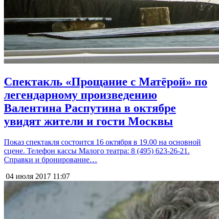
Спектакль «Прощание с Матёрой» по
легендарному произведению
Валентина Распутина в октябре
увидят жители и гости Москвы
Показ спектакля состоится 16 октября в 19.00 на основной
сцене. Телефон кассы Малого театра: 8 (495) 623-26-21.
Справки и бронирование…
04 июля 2017
11:07