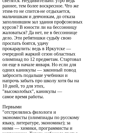
светятся. Неудивительно: утро ведь
раннее, тем более воскресное. Что же
этим-то не спится-не отдыхается,
мальчишкам и девчонкам, до отказа
заполнившим зал здания профсоюзных
курсов? В юности ли на бессонницу
жаловаться? Да нет, не в бессоннице
дело. Эти ребятишки судьбу свою
проспать боятся, удачу
прокараулить: ведь в Иркутске —
очередной жаркий сезон областных
олимпиад по 12 предметам. Стартовал
он еще в начале января. Но если для
одних каникулы — законный повод
забросить подальше учебники и
напрочь забыть про школу хотя бы на
10 дней, то для этих,
"высоколобых", каникулы —
самое время работы.
Первыми
"отстрелялись филологи и
экономисты (олимпиады по русскому
языку, литературе, экономике); за
ними — химики, программисты и