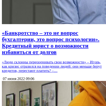
«Банкротство – это не вопрос
бухгалтерии, это вопрос психологии».
Кредитный юрист о возможности
избавиться от долгов
«Люди склонны переоценивать свои возможности» – Игорь,
как кризис отразился на поведении людей: они меньше берут
кредитов, перестают платить? –…
07 июня 2022
09:06