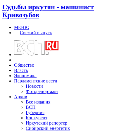
Судьбы иркутян - машинист
Кривозубов
МЕНЮ
Свежий выпуск
Общество
Власть
Экономика
Парламентские вести
Новости
Фоторепортажи
Архив
Все издания
ВСП
Губерния
Конкурент
Иркутский репортер
Сибирский энергетик