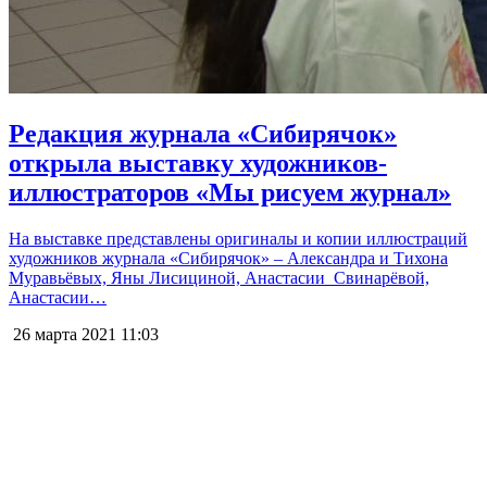
Редакция журнала «Сибирячок»
открыла выставку художников-
иллюстраторов «Мы рисуем журнал»
На выставке представлены оригиналы и копии иллюстраций
художников журнала «Сибирячок» – Александра и Тихона
Муравьёвых, Яны Лисициной, Анастасии Свинарёвой,
Анастасии…
26 марта 2021
11:03