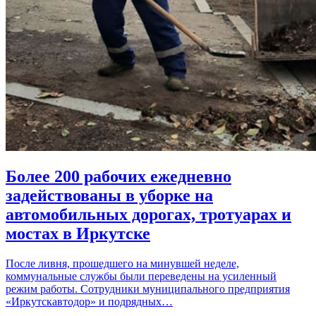
Более 200 рабочих ежедневно
задействованы в уборке на
автомобильных дорогах, тротуарах и
мостах в Иркутске
После ливня, прошедшего на минувшей неделе,
коммунальные службы были переведены на усиленный
режим работы. Сотрудники муниципального предприятия
«Иркутскавтодор» и подрядных…