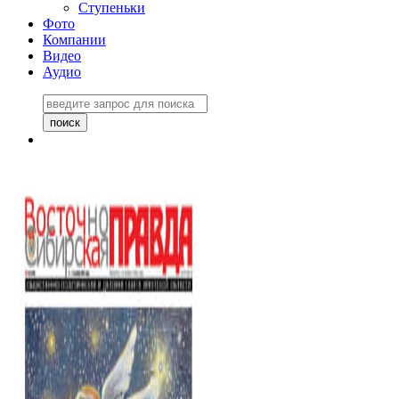
Ступеньки
Фото
Компании
Видео
Аудио
Восточно-Сибирская
правда №27243
06 ноября