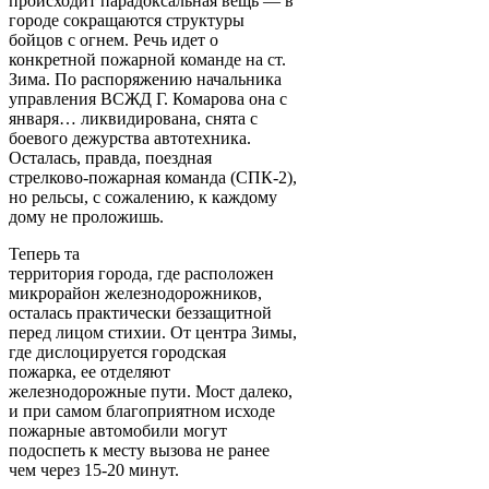
происходит парадоксальная вещь — в
городе сокращаются структуры
бойцов с огнем. Речь идет о
конкретной пожарной команде на ст.
Зима. По распоряжению начальника
управления ВСЖД Г. Комарова она с
января… ликвидирована, снята с
боевого дежурства автотехника.
Осталась, правда, поездная
стрелково-пожарная команда (СПК-2),
но рельсы, с сожалению, к каждому
дому не проложишь.
Теперь та
территория города, где расположен
микрорайон железнодорожников,
осталась практически беззащитной
перед лицом стихии. От центра Зимы,
где дислоцируется городская
пожарка, ее отделяют
железнодорожные пути. Мост далеко,
и при самом благоприятном исходе
пожарные автомобили могут
подоспеть к месту вызова не ранее
чем через 15-20 минут.