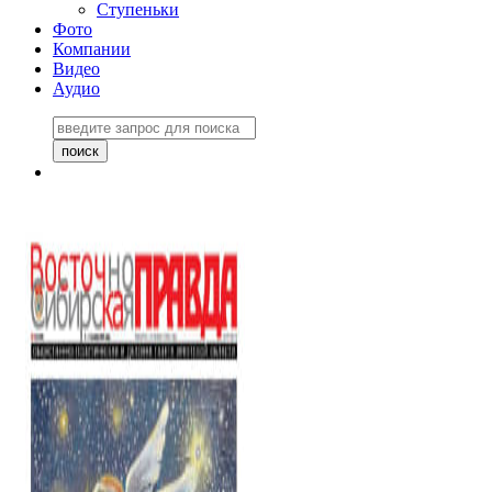
Ступеньки
Фото
Компании
Видео
Аудио
Восточно-Сибирская
правда №27243
06 ноября