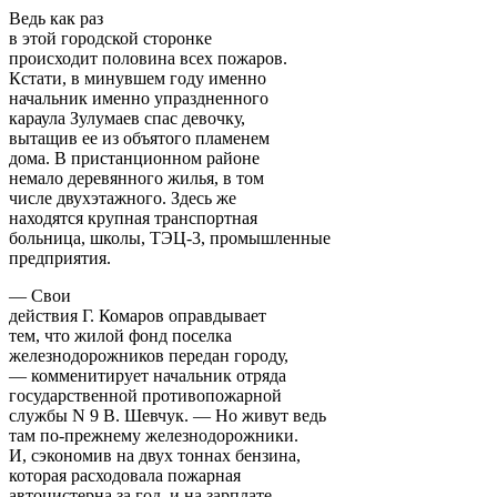
Ведь как раз
в этой городской сторонке
происходит половина всех пожаров.
Кстати, в минувшем году именно
начальник именно упраздненного
караула Зулумаев спас девочку,
вытащив ее из объятого пламенем
дома. В пристанционном районе
немало деревянного жилья, в том
числе двухэтажного. Здесь же
находятся крупная транспортная
больница, школы, ТЭЦ-3, промышленные
предприятия.
— Свои
действия Г. Комаров оправдывает
тем, что жилой фонд поселка
железнодорожников передан городу,
— комменитирует начальник отряда
государственной противопожарной
службы N 9 В. Шевчук. — Но живут ведь
там по-прежнему железнодорожники.
И, сэкономив на двух тоннах бензина,
которая расходовала пожарная
автоцистерна за год, и на зарплате