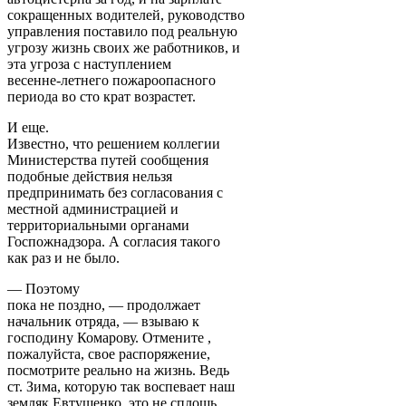
сокращенных водителей, руководство
управления поставило под реальную
угрозу жизнь своих же работников, и
эта угроза с наступлением
весенне-летнего пожароопасного
периода во сто крат возрастет.
И еще.
Известно, что решением коллегии
Министерства путей сообщения
подобные действия нельзя
предпринимать без согласования с
местной администрацией и
территориальными органами
Госпожнадзора. А согласия такого
как раз и не было.
— Поэтому
пока не поздно, — продолжает
начальник отряда, — взываю к
господину Комарову. Отмените ,
пожалуйста, свое распоряжение,
посмотрите реально на жизнь. Ведь
ст. Зима, которую так воспевает наш
земляк Евтушенко, это не сплошь