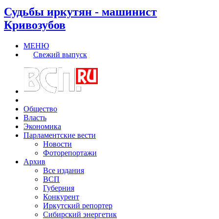
Судьбы иркутян - машинист
Кривозубов
МЕНЮ
Свежий выпуск
Общество
Власть
Экономика
Парламентские вести
Новости
Фоторепортажи
Архив
Все издания
ВСП
Губерния
Конкурент
Иркутский репортер
Сибирский энергетик