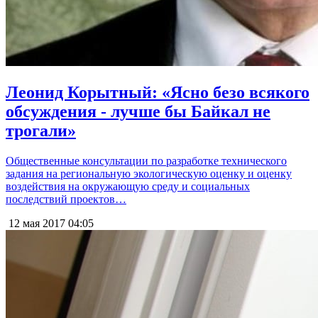
Леонид Корытный: «Ясно безо всякого
обсуждения - лучше бы Байкал не
трогали»
Общественные консультации по разработке технического
задания на региональную экологическую оценку и оценку
воздействия на окружающую среду и социальных
последствий проектов…
12 мая 2017
04:05