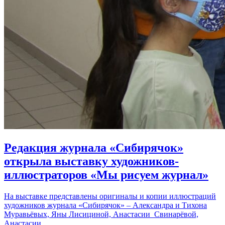
Редакция журнала «Сибирячок»
открыла выставку художников-
иллюстраторов «Мы рисуем журнал»
На выставке представлены оригиналы и копии иллюстраций
художников журнала «Сибирячок» – Александра и Тихона
Муравьёвых, Яны Лисициной, Анастасии Свинарёвой,
Анастасии…