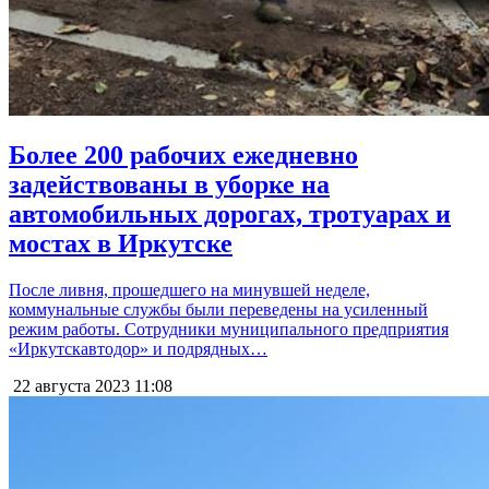
Более 200 рабочих ежедневно
задействованы в уборке на
автомобильных дорогах, тротуарах и
мостах в Иркутске
После ливня, прошедшего на минувшей неделе,
коммунальные службы были переведены на усиленный
режим работы. Сотрудники муниципального предприятия
«Иркутскавтодор» и подрядных…
22 августа 2023
11:08