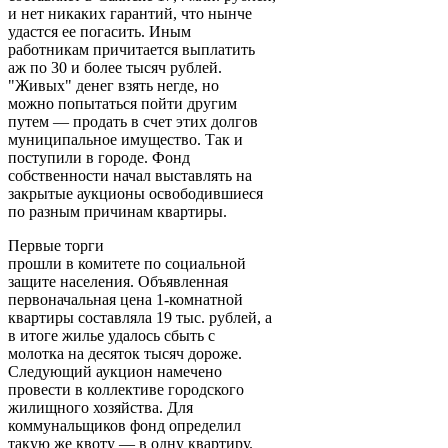
и нет никаких гарантий, что нынче
удастся ее погасить. Иным
работникам причитается выплатить
аж по 30 и более тысяч рублей.
"Живых" денег взять негде, но
можно попытаться пойти другим
путем — продать в счет этих долгов
муниципальное имущество. Так и
поступили в городе. Фонд
собственности начал выставлять на
закрытые аукционы освободившиеся
по разным причинам квартиры.
Первые торги
прошли в комитете по социальной
защите населения. Объявленная
первоначальная цена 1-комнатной
квартиры составляла 19 тыс. рублей, а
в итоге жилье удалось сбыть с
молотка на десяток тысяч дороже.
Следующий аукцион намечено
провести в коллективе городского
жилищного хозяйства. Для
коммунальщиков фонд определил
такую же квоту — в одну квартиру.