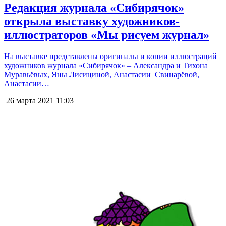
Редакция журнала «Сибирячок»
открыла выставку художников-
иллюстраторов «Мы рисуем журнал»
На выставке представлены оригиналы и копии иллюстраций
художников журнала «Сибирячок» – Александра и Тихона
Муравьёвых, Яны Лисициной, Анастасии Свинарёвой,
Анастасии…
26 марта 2021
11:03