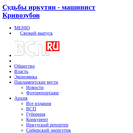
Судьбы иркутян - машинист
Кривозубов
МЕНЮ
Свежий выпуск
Общество
Власть
Экономика
Парламентские вести
Новости
Фоторепортажи
Архив
Все издания
ВСП
Губерния
Конкурент
Иркутский репортер
Сибирский энергетик