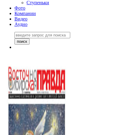
Ступеньки
Фото
Компании
Видео
Аудио
Восточно-Сибирская
правда №27243
06 ноября