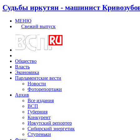
Судьбы иркутян - машинист Кривозубо
МЕНЮ
Свежий выпуск
Общество
Власть
Экономика
Парламентские вести
Новости
Фоторепортажи
Архив
Все издания
ВСП
Губерния
Конкурент
Иркутский репортер
Сибирский энергетик
Ступеньки
Фото