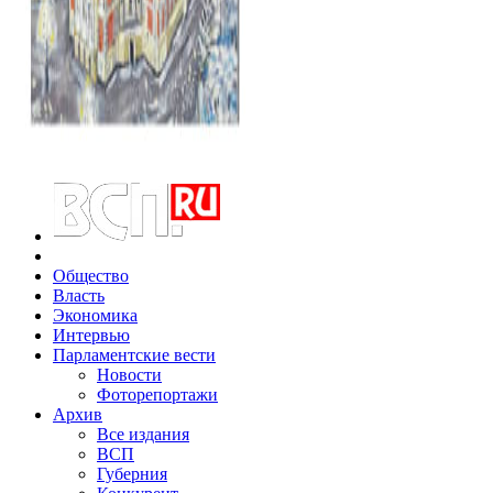
Общество
Власть
Экономика
Интервью
Парламентские вести
Новости
Фоторепортажи
Архив
Все издания
ВСП
Губерния