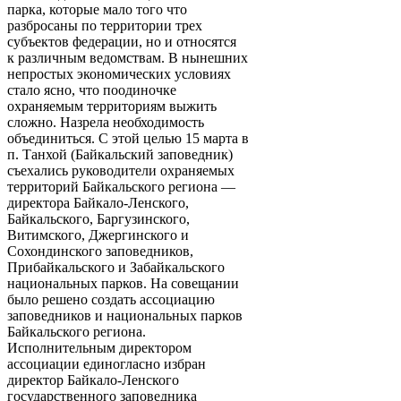
парка, которые мало того что
разбросаны по территории трех
субъектов федерации, но и относятся
к различным ведомствам. В нынешних
непростых экономических условиях
стало ясно, что поодиночке
охраняемым территориям выжить
сложно. Назрела необходимость
объединиться. С этой целью 15 марта в
п. Танхой (Байкальский заповедник)
съехались руководители охраняемых
территорий Байкальского региона —
директора Байкало-Ленского,
Байкальского, Баргузинского,
Витимского, Джергинского и
Сохондинского заповедников,
Прибайкальского и Забайкальского
национальных парков. На совещании
было решено создать ассоциацию
заповедников и национальных парков
Байкальского региона.
Исполнительным директором
ассоциации единогласно избран
директор Байкало-Ленского
государственного заповедника