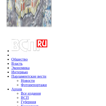
Общество
Власть
Экономика
Интервью
Парламентские вести
Новости
Фоторепортажи
Архив
Все издания
ВСП
Губерния