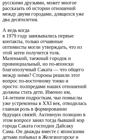
русскими друзьями, может многое
рассказать об истории отношений
между двумя городами, длящихся уже
два десятилетия.
А ведь когда
в 1979 году завязывались первые
контакты, только отчаянные
оптимисты могли утверждать, что из
этой затеи получится толк.
Маленький, таежный городок и
провинциальный, но по-японски
благополучный Саката — что общего
между ними? Стороны решили этот
вопрос по-восточному тонко и
просто: полпредами наших отношений
должны стать дети. Именно им,
14-летним подросткам, чьи помыслы
уже устремлены в ХХI век, отводилась
главная роль в формировании
будущих связей. Активную позицию в
этом вопросе занял тогда бывший мэр
города Саката господин Дайсаку
Сама. Он дважды вместе с японскими
детьми побывал в Железногорске и