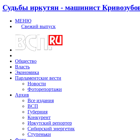
Судьбы иркутян - машинист Кривозубо
МЕНЮ
Свежий выпуск
Общество
Власть
Экономика
Парламентские вести
Новости
Фоторепортажи
Архив
Все издания
ВСП
Губерния
Конкурент
Иркутский репортер
Сибирский энергетик
Ступеньки
Фото