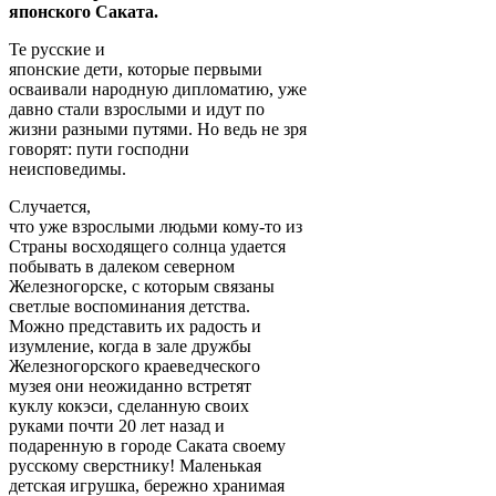
японского Саката.
Те русские и
японские дети, которые первыми
осваивали народную дипломатию, уже
давно стали взрослыми и идут по
жизни разными путями. Но ведь не зря
говорят: пути господни
неисповедимы.
Случается,
что уже взрослыми людьми кому-то из
Страны восходящего солнца удается
побывать в далеком северном
Железногорске, с которым связаны
светлые воспоминания детства.
Можно представить их радость и
изумление, когда в зале дружбы
Железногорского краеведческого
музея они неожиданно встретят
куклу кокэси, сделанную своих
руками почти 20 лет назад и
подаренную в городе Саката своему
русскому сверстнику! Маленькая
детская игрушка, бережно хранимая