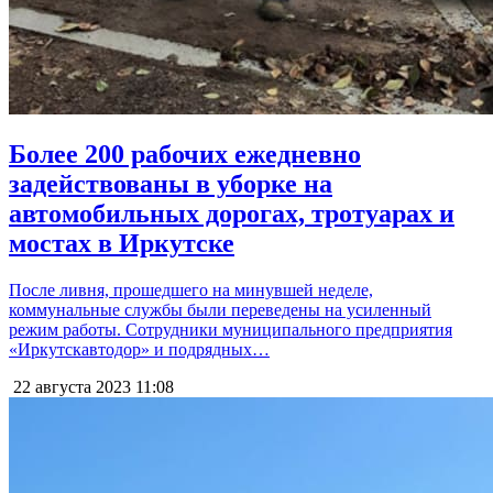
Более 200 рабочих ежедневно
задействованы в уборке на
автомобильных дорогах, тротуарах и
мостах в Иркутске
После ливня, прошедшего на минувшей неделе,
коммунальные службы были переведены на усиленный
режим работы. Сотрудники муниципального предприятия
«Иркутскавтодор» и подрядных…
22 августа 2023
11:08