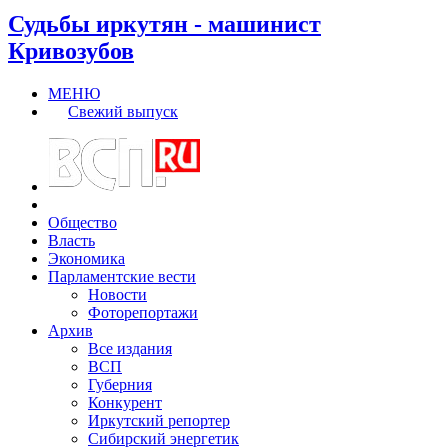
Судьбы иркутян - машинист
Кривозубов
МЕНЮ
Свежий выпуск
Общество
Власть
Экономика
Парламентские вести
Новости
Фоторепортажи
Архив
Все издания
ВСП
Губерния
Конкурент
Иркутский репортер
Сибирский энергетик