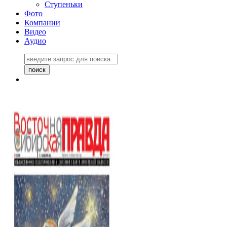
Ступеньки
Фото
Компании
Видео
Аудио
Восточно-Сибирская
правда №27243
06 ноября